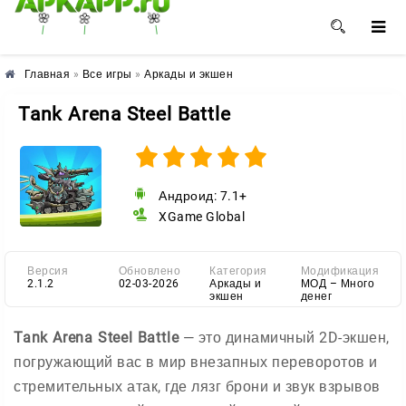
🌸
🌺
🌼
Главная
»
Все игры
»
Аркады и экшен
Tank Arena Steel Battle
Андроид: 7.1+
XGame Global
Версия
Обновлено
Категория
Модификация
2.1.2
02-03-2026
Аркады и
МОД – Много
экшен
денег
Tank Arena Steel Battle
— это динамичный 2D-экшен,
погружающий вас в мир внезапных переворотов и
стремительных атак, где лязг брони и звук взрывов