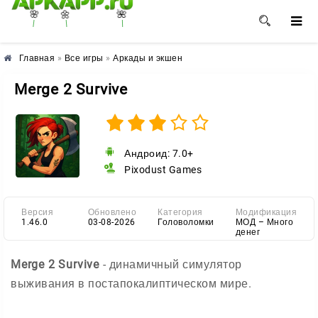
🌼
🌸
🌺
Главная
»
Все игры
»
Аркады и экшен
Merge 2 Survive
Андроид: 7.0+
Pixodust Games
Версия
Обновлено
Категория
Модификация
1.46.0
03-08-2026
Головоломки
МОД – Много
денег
Merge 2 Survive
- динамичный симулятор
выживания в постапокалиптическом мире.