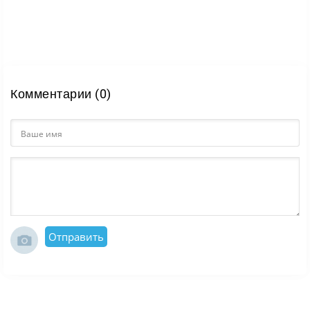
кроссплатформенный формат расширяет
аудиторию и упрощает поиск матчей. В итоге
Combat Master подойдёт тем, кто ищет быстрый
сетевой шутер без лишней перегрузки, но с высоким
темпом и понятным соревновательным ядром.
Комментарии (0)
Отправить