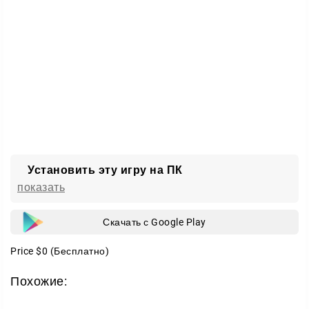
точную стрельбу;
контроль передвижения;
понимание темпа матча;
подбор оружия под собственный стиль;
умение быстро адаптироваться к действиям
соперников.
Поэтому победа здесь зависит не только от
скорости реакции, но и от того, насколько хорошо
игрок чувствует ситуацию на карте.
Установить эту игру на ПК
показать
Кастомизация оружия и стиль игры
Скачать с Google Play
Combat Master позволяет настраивать вооружение
под разные сценарии. Это помогает собирать
Price
$0
(Бесплатно)
удобные комбинации для ближних столкновений,
Похожие:
агрессивного давления или более осторожной игры.
Гибкая настройка снаряжения делает бои менее