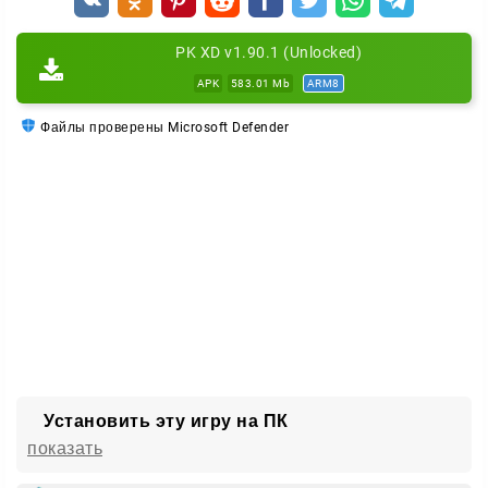
игры, но и для веселого времяпрепровождения в
компании.
PK XD v1.90.1 (Unlocked)
APK
583.01 Mb
ARM8
События и активности
Файлы проверены Microsoft Defender
В игре регулярно появляются тематические
мероприятия, новые предметы, питомцы и
элементы кастомизации. Это поддерживает интерес
и дает повод возвращаться в виртуальный мир
снова.
Исследование мира
В PK XD есть разные локации для прогулок и
развлечений. Игроки могут кататься на скейтборде,
использовать транспорт, плавать, изучать открытые
Установить эту игру на ПК
зоны и пробовать доступные активности. Мир игры
показать
выглядит ярко и динамично, поэтому исследование