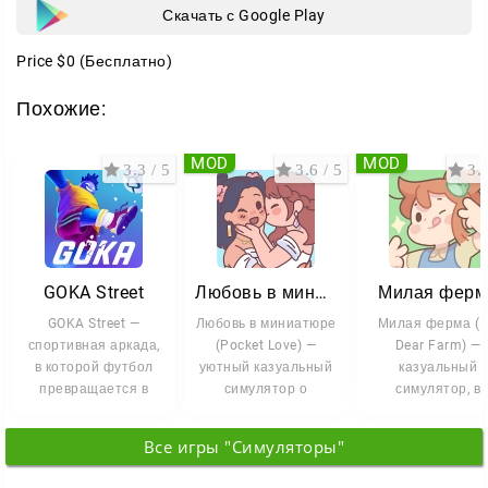
не сводится к простому перемещению между
Скачать с Google Play
точками.
Price
$0
(Бесплатно)
Дополнительный плюс — возможность продолжать
Похожие:
игру на разных устройствах без потери прогресса.
Это делает PK XD удобным вариантом для тех, кто
MOD
MOD
любит заходить в игру в любое свободное время.
3.3 / 5
3.6 / 5
3.8
GOKA Street
Любовь в миниатюре
Милая ферм
GOKA Street —
Любовь в миниатюре
Милая ферма (
спортивная аркада,
(Pocket Love) —
Dear Farm) —
в которой футбол
уютный казуальный
казуальный
превращается в
симулятор о
симулятор, в
зрелищное и
маленьком доме,
котором фермерс
непредсказуемое
повседневных
жизнь превращае
Все игры "Симуляторы"
в