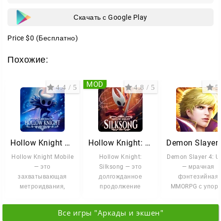
Скачать с Google Play
Price
$0
(Бесплатно)
Похожие:
MOD
4.4 / 5
4.8 / 5
5 
Hollow Knight Mobile
Hollow Knight: Silksong
Hollow Knight Mobile
Hollow Knight:
Demon Slayer 4: Ul
— это
Silksong — это
— мрачная
захватывающая
долгожданное
фэнтезийная
метроидвания,
продолжение
MMORPG с упор
приглашающая вас в
знаменитой
на тактику и
путешествие по
метроидвании, в
развитие героя. 
Все игры "Аркады и экшен"
руинам
котором вам