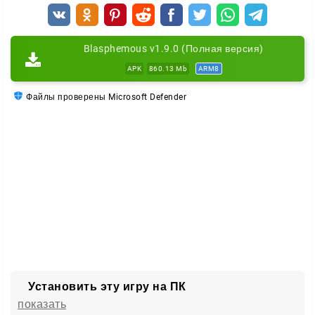
У каждой находки есть своя история, и это
добавляет миру Квстодии дополнительную глубину.
Blasphemous v1.9.0 (Полная версия)
APK
860.13 Mb
ARM8
История через окружение
Файлы проверены Microsoft Defender
Blasphemous рассказывает сюжет без длинных
катсцен и диалогов. Прошлое Квстодии собирается
по крупицам — через дизайн локаций, описания
предметов и облик врагов.
Возвращаясь в уже пройденные зоны, вы находите
новые детали и тайны. Так экшен сплетается с
мрачным размышлением о судьбе этого проклятого
мира.
Установить эту игру на ПК
показать