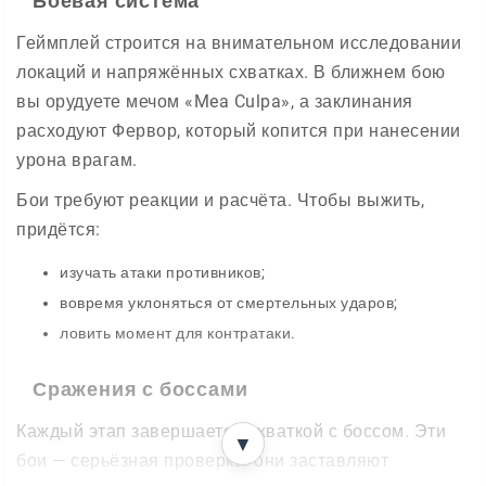
Боевая система
Геймплей строится на внимательном исследовании
локаций и напряжённых схватках. В ближнем бою
вы орудуете мечом «Mea Culpa», а заклинания
расходуют Фервор, который копится при нанесении
урона врагам.
Бои требуют реакции и расчёта. Чтобы выжить,
придётся:
изучать атаки противников;
вовремя уклоняться от смертельных ударов;
ловить момент для контратаки.
Сражения с боссами
Каждый этап завершается схваткой с боссом. Эти
▼
бои — серьёзная проверка: они заставляют