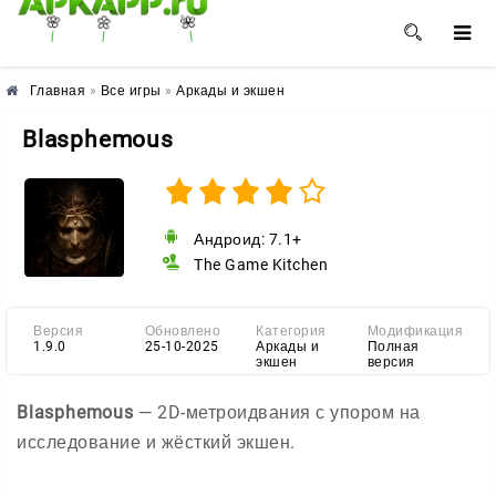
🌸
🌺
🌼
Главная
»
Все игры
»
Аркады и экшен
Blasphemous
Андроид: 7.1+
The Game Kitchen
Версия
Обновлено
Категория
Модификация
1.9.0
25-10-2025
Аркады и
Полная
экшен
версия
Blasphemous
— 2D-метроидвания с упором на
исследование и жёсткий экшен.