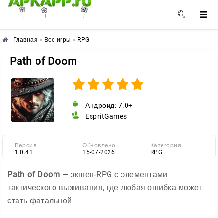
🌺
🌼
🌸
Главная
»
Все игры
»
RPG
Path of Doom
Андроид: 7.0+
EspritGames
Версия
Обновлено
Категория
1.0.41
15-07-2026
RPG
Path of Doom
— экшен-RPG с элементами
тактического выживания, где любая ошибка может
стать фатальной.