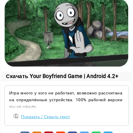
отчаянные поступки.
Будьте осторожны: за обаянием прячется
навязчивость, а порой и жестокость. Если вовремя
не повлиять на поклонника, он может похитить вас
или зайти ещё дальше.
Ваша задача — выйти из свиданий целой и
невредимой, но при этом постараться сохранить
ему жизнь. Каждое решение здесь имеет вес.
Скачать Your Boyfriend Game | Android 4.2+
Особенности игры
оригинальный сюжет с непредсказуемыми
Игра много у кого не работает, возможно рассчитана
поворотами;
на определённые устройства. 100% рабочей версии
мы не нашли.
выбор реплик, который меняет ход истории;
простое и удобное управление;
Показать / Скрыть текст
минималистичная рисованная графика;
элементы хоррора, нагнетающие напряжение.