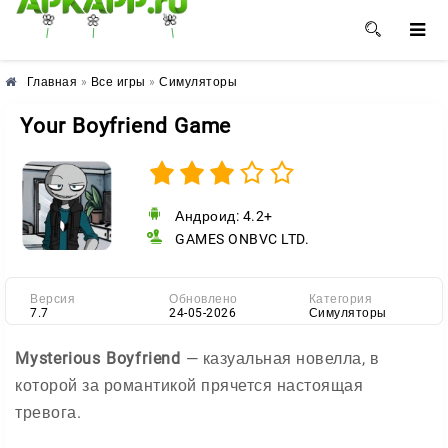
🌸
🌺
🌼
Главная
»
Все игры
»
Симуляторы
Your Boyfriend Game
Андроид: 4.2+
GAMES ONBVC LTD.
Версия
Обновлено
Категория
7.7
24-05-2026
Симуляторы
Mysterious Boyfriend
— казуальная новелла, в
которой за романтикой прячется настоящая
тревога.