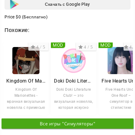
Скачать с Google Play
Price
$0
(Бесплатно)
Похожие:
MOD
MOD
4 / 5
4 / 5
4.6
Kingdom Of Marionettes
Doki Doki Literature Club!
Kingdom Of
Doki Doki Literature
Five Hearts Und
Marionettes -
Club! — это
One Roof –
мрачная визуальная
визуальная новелла,
симулятор в
новелла с примесью
которая искусно
стилистике
психологического
притворяется
визуального рома
хоррора, где вам
легкомысленным
где вам предсто
Все игры "Симуляторы"
стать