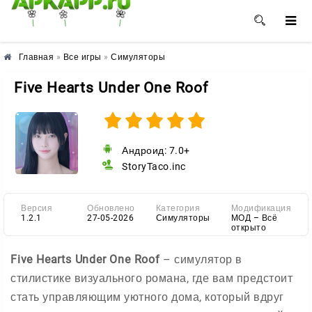
🌺
🌸
🌼
Главная
»
Все игры
»
Симуляторы
Five Hearts Under One Roof
Андроид: 7.0+
StoryTaco.inc
Версия
Обновлено
Категория
Модификация
1.2.1
27-05-2026
Симуляторы
МОД – Всё
открыто
Five Hearts Under One Roof
– симулятор в
стилистике визуального романа, где вам предстоит
стать управляющим уютного дома, который вдруг