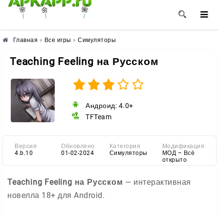
🌺
🌸
🌼
Главная
»
Все игры
»
Симуляторы
Teaching Feeling на Русском
Андроид: 4.0+
TFTeam
Версия
Обновлено
Категория
Модификация
4.b.10
01-02-2024
Симуляторы
МОД – Всё
открыто
Teaching Feeling на Русском
— интерактивная
новелла 18+ для Android.