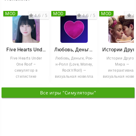
MOD
MOD
MOD
4.6 / 5
4.6 / 5
4 
Five Hearts Under One Roof
Любовь, Деньги, Рок-н-Ролл
Five Hearts Under
Любовь, Деньги, Рок-
Истории Другог
One Roof –
н-Ролл (Love, Money,
Мира —
симулятор в
Rock'n'Roll) —
интерактивна
стилистике
визуальная новелла
визуальная нове
визуального романа,
от студии Soviet
с элементами
где вам предстоит
Games.
романтики, где 
Все игры "Симуляторы"
стать
становитесь