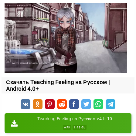
взаимодействие с Силвией и развитие ваших
отношений.
Романтика и атмосфера
Игра придётся по душе поклонникам аниме и
романтических историй. Здесь много персонажей, и
каждый по-своему влияет на ваши ценности и
решения.
Teaching Feeling вышла давно, но полную
Скачать Teaching Feeling на Русском |
локализацию на русский язык выпустили только
Android 4.0+
сейчас. Теперь сюжет доступен без языкового
барьера — вы сможете прочувствовать каждую
сцену и проследить за развитием героев.
Teaching Feeling на Русском v4.b.10
APK
1.48 Gb