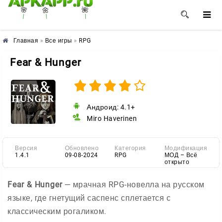
🌼
🌸
🌺
Главная
»
Все игры
»
RPG
Fear & Hunger
Андроид: 4.1+
Miro Haverinen
Версия
Обновлено
Категория
Модификация
1.4.1
09-08-2024
RPG
МОД – Всё
открыто
Fear & Hunger
— мрачная RPG-новелла на русском
языке, где гнетущий саспенс сплетается с
классическим рогаликом.