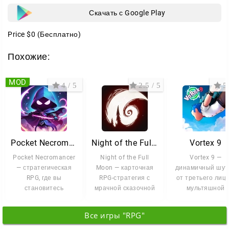
грамотной стратегии. Трезво оценивайте врага,
Скачать с Google Play
расходуйте ресурсы с умом — и тогда у вас
Price
$0
(Бесплатно)
появится шанс выбраться живым.
Похожие:
MOD
4 / 5
2.5 / 5
5 
Pocket Necromancer
Night of the Full Moon
Vortex 9
Pocket Necromancer
Night of the Full
Vortex 9 —
— стратегическая
Moon — карточная
динамичный шут
RPG, где вы
RPG-стратегия с
от третьего лица
становитесь
мрачной сказочной
мультяшной
могущественным
атмосферой,
графикой и
некромантом,
переосмысляющая
насыщенным
Все игры "RPG"
поднимающим
геймплеем. Зде