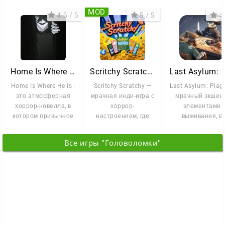
MOD
4.5 / 5
5 / 5
4 
Home Is Where He Is
Scritchy Scratchy
Home Is Where He Is -
Scritchy Scratchy —
Last Asylum: Plagu
это атмосферная
мрачная инди-игра с
мрачный экшен 
хоррор-новелла, в
хоррор-
элементами
котором привычное
настроением, где
выживания, в
домашнее
страх строится не
котором вас
пространство
на громких
забрасывают 
Все игры "Головоломки"
заражённую