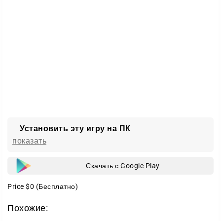
сосредоточен на чтении, диалогах и решениях,
которые постепенно меняют ход событий. Ваши
ответы, реакции и поведение в разных сценах
подталкивают сюжет к одному из нескольких
финалов. Здесь предусмотрены три концовки:
хорошая, плохая и секретная, так что значение
имеют не только крупные выборы, но и детали
общения.
Установить эту игру на ПК
показать
Скачать с Google Play
Price
$0
(Бесплатно)
Похожие: