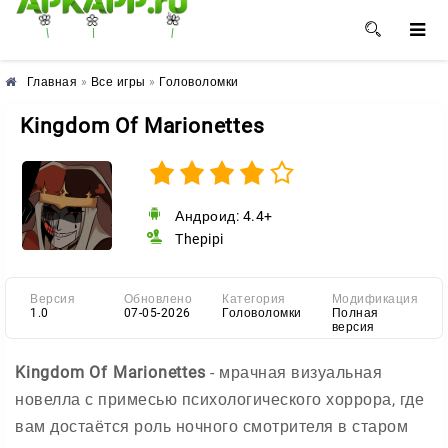
🌸
🌺
🌼
Главная
»
Все игры
»
Головоломки
Kingdom Of Marionettes
Андроид: 4.4+
Thepipi
Версия
Обновлено
Категория
Модификация
1.0
07-05-2026
Головоломки
Полная
версия
Kingdom Of Marionettes
- мрачная визуальная
новелла с примесью психологического хоррора, где
вам достаётся роль ночного смотрителя в старом