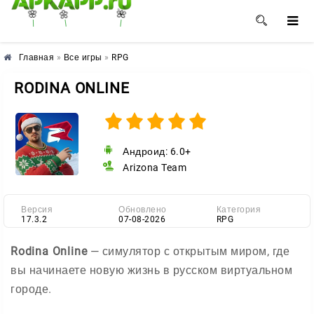
🌺
🌼
🌸
Главная
»
Все игры
»
RPG
RODINA ONLINE
Андроид: 6.0+
Arizona Team
Версия
Обновлено
Категория
17.3.2
07-08-2026
RPG
Rodina Online
— симулятор с открытым миром, где
вы начинаете новую жизнь в русском виртуальном
городе.