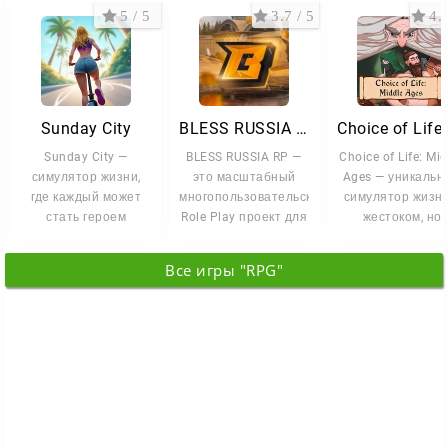
5 / 5
3.7 / 5
4.5
Sunday City
BLESS RUSSIA RP
Sunday City —
BLESS RUSSIA RP —
Choice of Life: Mid
симулятор жизни,
это масштабный
Ages — уникальн
где каждый может
многопользовательский
симулятор жизни
стать героем
Role Play проект для
жестоком, но
собственной
Android,
чарующем
истории. Забудьте о
предлагающий
средневеково
Все игры "RPG"
серых