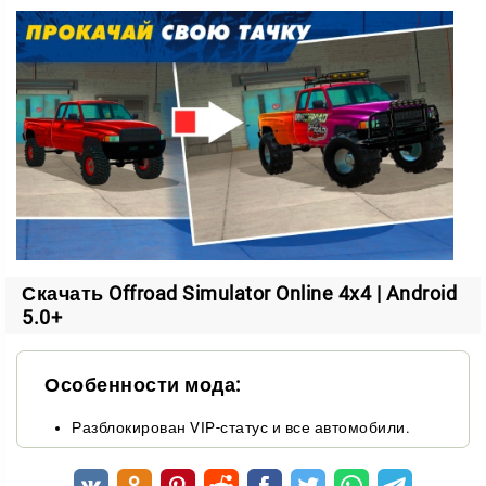
В игре доступен разный транспорт, поэтому стиль
прохождения можно подстроить под себя. Игроку
предлагают не один универсальный вариант, а
целый набор машин для разных задач.
Что можно выбрать
джипы для более маневренной езды;
грузовики для сложных перевозок;
спецтехнику для отдельных задач;
Скачать Offroad Simulator Online 4x4 | Android
другие виды транспорта в зависимости от ситуации.
5.0+
Такой выбор делает игровой процесс
разнообразнее. На одной машине удобнее
Особенности мода:
исследовать местность, на другой — перевозить груз
по тяжелому маршруту.
Разблокирован VIP-статус и все автомобили.
Исследование карты и командная игра