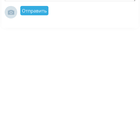
и более размеренное исследование местности, и
Отправить
задачи, где важна не скорость, а контроль над
машиной.
Игра сочетает открытые маршруты, выбор
транспорта и соревновательный элемент, поэтому в
ней легко найти занятие как для одиночной езды,
так и для совместных выездов с командой.