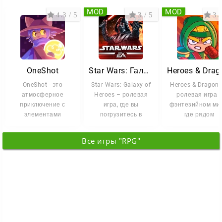
MOD
MOD
4.3 / 5
3 / 5
3.3
OneShot
Star Wars: Галактика героев
OneShot - это
Star Wars: Galaxy of
Heroes & Dragons
атмосферное
Heroes – ролевая
ролевая игра в
приключение с
игра, где вы
фэнтезийном ми
элементами
погрузитесь в
где рядом
головоломки, где вам
захватывающие
существуют маги
предстоит провести
сражения
древние тайны
Все игры "RPG"