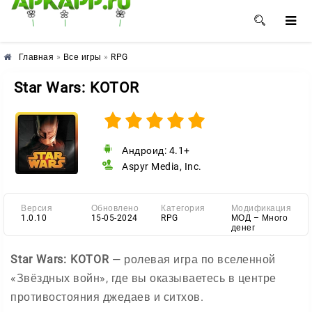
🌸
🌺
🌼
Главная
»
Все игры
»
RPG
Star Wars: KOTOR
Андроид: 4.1+
Aspyr Media, Inc.
Версия
Обновлено
Категория
Модификация
1.0.10
15-05-2024
RPG
МОД – Много
денег
Star Wars: KOTOR
— ролевая игра по вселенной
«Звёздных войн», где вы оказываетесь в центре
противостояния джедаев и ситхов.