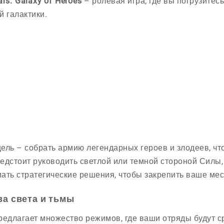
ars: Galaxy of Heroes
– ролевая игра, где вы погрузите
й галактики.
ель – собрать армию легендарных героев и злодеев, чт
едстоит руководить светлой или темной стороной Силы
ать стратегические решения, чтобы закрепить ваше мес
ва света и тьмы
редлагает множество режимов, где ваши отряды будут с