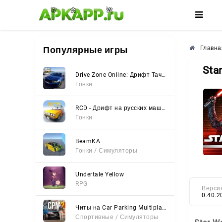
🌼
🌺
🌸
Популярные игры
Главна
Sta
Drive Zone Online: Дрифт Тачки
Гонки
RCD - Дрифт на русских машинах
Гонки
BeamKA
Гонки / Симуляторы
Undertale Yellow
RPG
Верси
0.40.2
Читы на Car Parking Multiplayer 2 (Все открыто, Мод-Меню)
Спортивные / Симуляторы