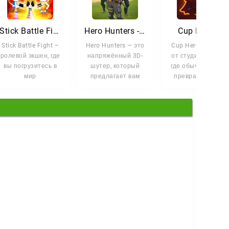
Stick Battle Fight
Hero Hunters - 3D Shooter wars
Cup Heroes
Stick Battle Fight –
Hero Hunters — это
Cup Heroes — игра
ролевой экшен, где
напряжённый 3D-
от студии Voodoo,
вы погрузитесь в
шутер, который
где обычные кубки
мир
предлагает вам
превращаются в
стилизованных
возглавить
отважных героев.
героев и эпичных
элитную команду
Ваша цель
битв.
героев в