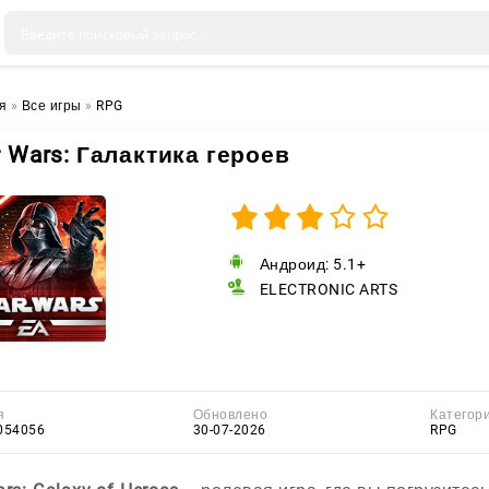
я
»
Все игры
»
RPG
r Wars: Галактика героев
Андроид: 5.1+
ELECTRONIC ARTS
я
Обновлено
Категор
054056
30-07-2026
RPG