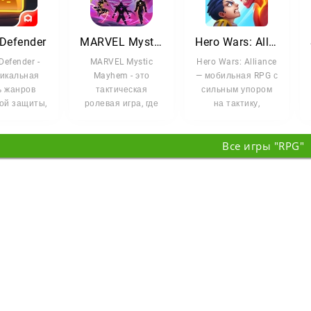
 Defender
MARVEL Mystic Mayhem
Hero Wars: Alliance
 Defender -
MARVEL Mystic
Hero Wars: Alliance
никальная
Mayhem - это
— мобильная RPG с
ь жанров
тактическая
сильным упором
ой защиты,
ролевая игра, где
на тактику,
алика и
легендарные
прокачку и подбор
точной
супергерои и
команды.
Все игры "RPG"
тегии. В
злодеи