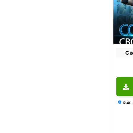
галак
прибуд
Ск
Файлы