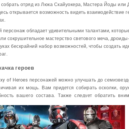
 собрать отряд из Люка Скайуокера, Мастера Йоды или 
здесь открывается возможность видеть взаимодействие г
ах.
 персонаж обладает удивительными талантами, которые
ли сокрушительное мастерство светового меча, дроиды
руках бескрайний набор возможностей, чтобы создать ид
раг.
качка героев
axy of Heroes персонажей можно улучшать до семизвезд
личивая их мощь. Вам придется собирать осколки, ору
бность вашего состава. Также следует обратить вни
вает параметры героев. Дополнительно вы сможет
ки, делая своих персонажей не только сильнее, но и н
те ли вы собрать самую мощную команду и написать