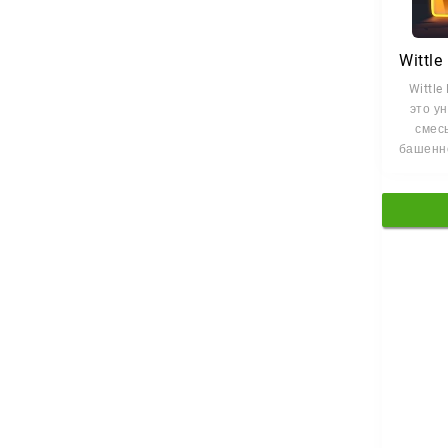
Wittle
Wittle
это у
смес
башенн
рог
кар
стра