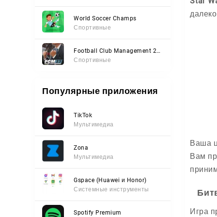
Star W
далеко
World Soccer Champs
Спортивные
Football Club Management 2023
Спортивные
Популярные приложения
TikTok
Мультимедиа
Ваша ц
Zona
Вам пр
Мультимедиа
приним
Gspace (Huawei и Honor)
Системные инструменты
Бит
Игра п
Spotify Premium