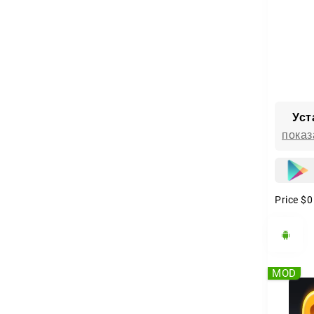
Уст
показ
Price
$0
MOD