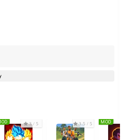
y
MOD
MOD
3 / 5
3.5 / 5
5 /