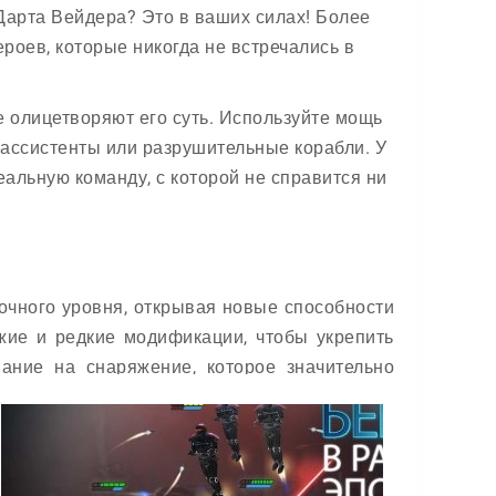
Дарта Вейдера? Это в ваших силах! Более
ероев, которые никогда не встречались в
 олицетворяют его суть. Используйте мощь
-ассистенты или разрушительные корабли. У
еальную команду, с которой не справится ни
очного уровня, открывая новые способности
жие и редкие модификации, чтобы укрепить
мание на снаряжение, которое значительно
е использовать реликты для продвинутой
езаменимыми в бою.
 собственную легенду в далёкой, далёкой