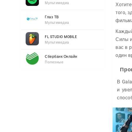
Мультимедиа
Хотите
того, 
Глаз ТВ
фильм
Мультимедиа
Каждый
FL STUDIO MOBILE
Силы и
Мультимедиа
вас в 
один в
Сбербанк Онлайн
Полезные
Про
В Gal
и уве
спосо
усили
прокач
Сможе