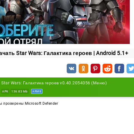
тике? Всё зависит только от вас. Настало время дейст
ет с вами Сила!
ачать Star Wars: Галактика героев | Android 5.1+
Star Wars: Галактика героев v0.40.2054056 (Меню)
APK
136.83 Mb
ARM8
 проверены Microsoft Defender