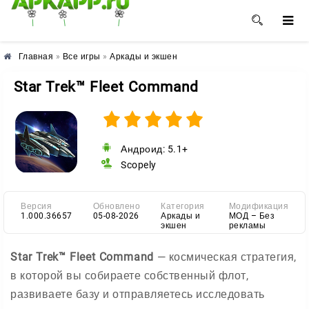
🌺
🌼
🌸
Главная
»
Все игры
»
Аркады и экшен
Star Trek™ Fleet Command
Андроид: 5.1+
Scopely
Версия
Обновлено
Категория
Модификация
1.000.36657
05-08-2026
Аркады и
МОД – Без
экшен
рекламы
Star Trek™ Fleet Command
— космическая стратегия,
в которой вы собираете собственный флот,
развиваете базу и отправляетесь исследовать