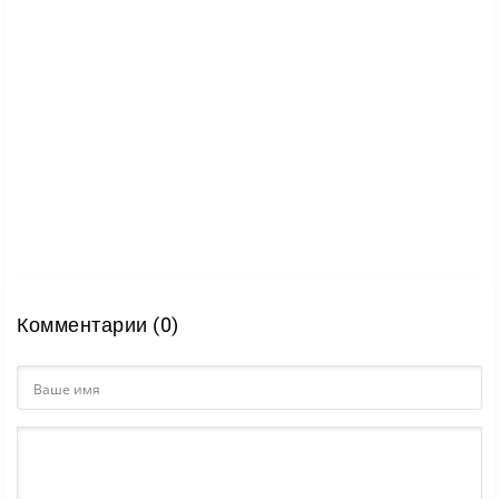
поддержку и активнее участвовать в жизни общей
галактики. Благодаря этому игра сочетает
исследование космоса, менеджмент базы и
масштабное многопользовательское
противостояние.
Комментарии (0)