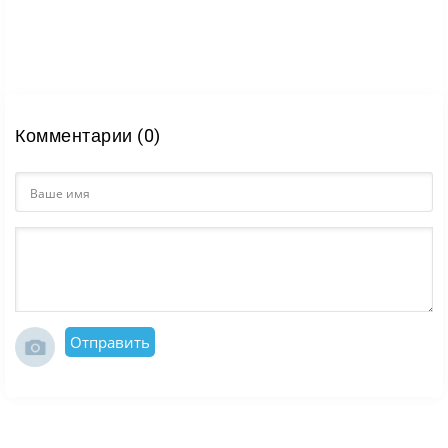
основы, выживания и тяжёлой атмосферы дороги.
Это история не о героическом наступлении, а о
человеке, который оказался один среди войны и
пытается дойти до своей семьи, несмотря на голод,
страх и постоянную опасность.
Комментарии (0)
Отправить