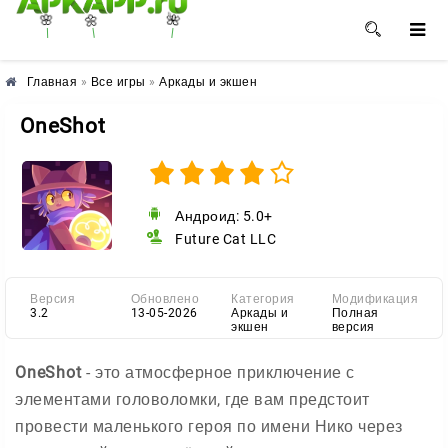
🌺
🌼
🌸
Главная
»
Все игры
»
Аркады и экшен
OneShot
Андроид: 5.0+
Future Cat LLC
Версия
Обновлено
Категория
Модификация
3.2
13-05-2026
Аркады и
Полная
экшен
версия
OneShot
- это атмосферное приключение с
элементами головоломки, где вам предстоит
провести маленького героя по имени Нико через