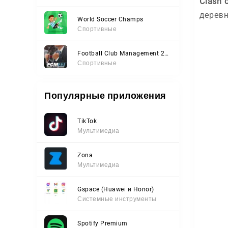
Clash 
деревн
World Soccer Champs
Спортивные
Football Club Management 2023
Спортивные
Популярные приложения
TikTok
Мультимедиа
Zona
Мультимедиа
Gspace (Huawei и Honor)
Системные инструменты
Spotify Premium