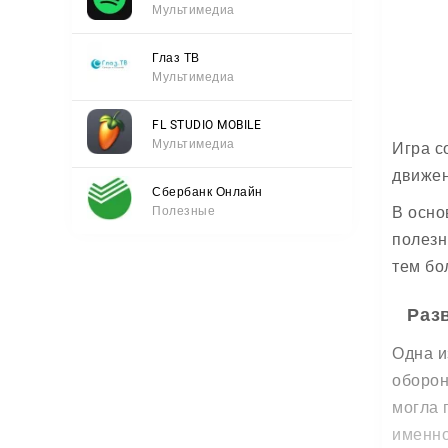
Мультимедиа
Глаз ТВ
Мультимедиа
FL STUDIO MOBILE
Мультимедиа
Игра с
движен
Сбербанк Онлайн
В осно
Полезные
полезн
тем бо
Раз
Одна и
оборон
могла 
именно