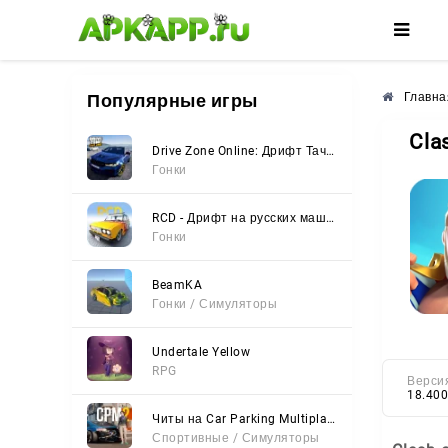
🌼
🌺
🌸
Популярные игры
Главна
Cla
Drive Zone Online: Дрифт Тачки
Гонки
RCD - Дрифт на русских машинах
Гонки
BeamKA
Гонки / Симуляторы
Undertale Yellow
RPG
Верси
18.400
Читы на Car Parking Multiplayer 2 (Все открыто, Мод-Меню)
Спортивные / Симуляторы