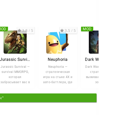
MOD
MOD
3.8 / 5
3.5 / 5
3.6 
Jurassic Survival
Neuphoria
Dark War Survi
Jurassic Survival —
Neuphoria —
Dark War Survival 
survival MMORPG,
стратегическая
стратегия на
которая
игра на стыке 4X и
выживание в мире
забрасывает вас в
авто-баттлера, где
зомби-
опасный мир
акцент сделан не
апокалипсиса, где
динозавров, дикой
только на боях,
вам нужно не
и"
просто