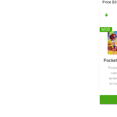
Price
$0
MOD
Pocke
сим
выжи
кото
в
упра
оказ
неболь