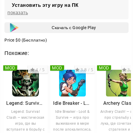
Установить эту игру на ПК
показать
Скачать с Google Play
Price
$0
(Бесплатно)
Похожие:
MOD
MOD
MOD
4 / 5
3.8 / 5
3.3
Legend: Survival Clash
Idle Breaker - Loot & Survive
Archery Clas
Legend: Survival
Idle Breaker - Loot &
Archery Clash! — и
Clash — мистическая
Survive — игра про
про стрельбу и
игра, где вы
выживание в мире
лука, где сочетаю
вступаете в борьбу с
после апокалипсиса.
стратегия и