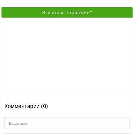
таинственными
Здесь вы
динамичные дуэл
силами. В
Вы
Все игры "Стратегии"
Комментарии (0)