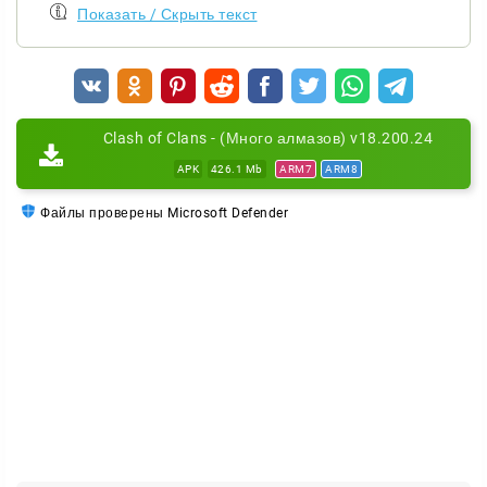
Показать / Скрыть текст
боёв за плечами, тем увереннее вы управляете
войсками и обороной.
Clash of Clans - (Много алмазов) v18.200.24
APK
426.1 Mb
ARM7
ARM8
Файлы проверены Microsoft Defender