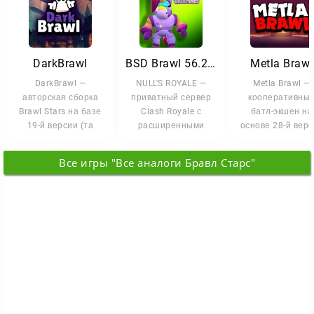
DarkBrawl
BSD Brawl 56.274 с Клэнси и Берри
Metla Brawl
DarkBrawl —
NULL'S ROYALE —
Metla Brawl —
авторская сборка
приватный сервер
кооперативны
Brawl Stars на базе
Clash Royale с
батл-экшен на
19-й версии (та
расширенными
основе 28-й вер
самая, где появился
возможностями. Вы
Brawl Stars, то
Тик).
получаете полную
самой, где в игр
Все игры "Все аналоги Бравл Старс"