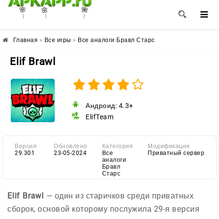
🌺
🌼
🌸
Главная
»
Все игры
»
Все аналоги Бравл Старс
Elif Brawl
Андроид: 4.3+
ElifTeam
Версия
Обновлено
Категория
Модификация
29.301
23-05-2024
Все
Приватный сервер
аналоги
Бравл
Старс
Elif Brawl
— один из старичков среди приватных
сборок, основой которому послужила 29-я версия