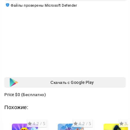
Файлы проверены Microsoft Defender
Скачать с Google Play
Price
$0
(Бесплатно)
Похожие:
4.2 / 5
4.2 / 5
3.7