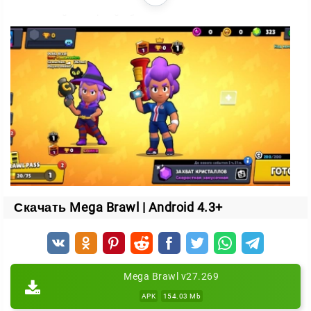
онлайн- и офлайн-бои;
внутриигровой магазин;
Дорога Славы;
Brawl Pass.
Помимо этого автор внёс несколько полезных
правок в геймплей. А благодаря регулярным
апдейтам клиент с каждым разом становится
стабильнее.
Скачать Mega Brawl | Android 4.3+
Mega Brawl v27.269
APK
154.03 Mb