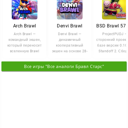
Arch Brawl
Denvi Brawl
Arch Brawl —
Denvi Brawl —
ProjectPUDJ —
командный экшен,
динамичный
сторонний проект
который переносит
кооперативный
базе версии 0.10
вселенную Brawl
экшен на основе 28-
Standoff 2. Сбор
Stars на новый
й версии Brawl Stars
возвращает
уровень. Проект
с добавленным
атмосферу
Все игры "Все аналоги Бравл Старс"