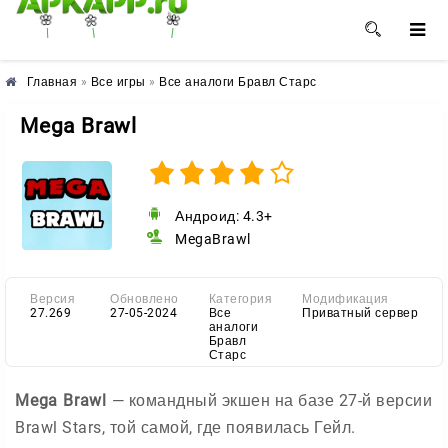
🌺
🌼
🌸
Главная
»
Все игры
»
Все аналоги Бравл Старс
Mega Brawl
Андроид: 4.3+
MegaBrawl
Версия
Обновлено
Категория
Модификация
27.269
27-05-2024
Все
Приватный сервер
аналоги
Бравл
Старс
Mega Brawl
— командный экшен на базе 27-й версии
Brawl Stars, той самой, где появилась Гейл.