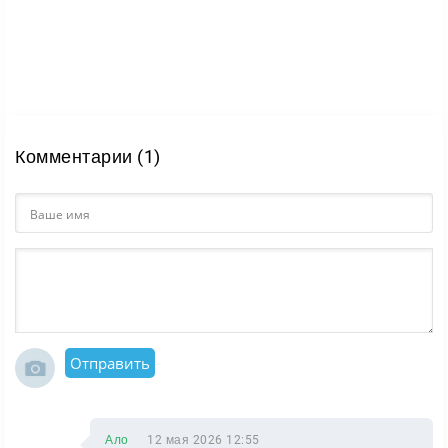
подходит тем, кто хочет сосредоточиться на тактике
и боях, а не на долгом накоплении ресурсов. Stick
War: Legacy при этом сохраняет свою основу:
простую подачу, понятную механику и постоянную
войну между армиями стикманов.
Комментарии (1)
Отправить
Ало
12 мая 2026 12:55