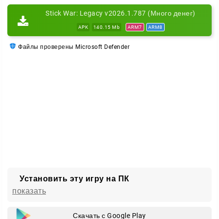
Игра нетребовательна к железу, поэтому спокойно
Stick War: Legacy v2026.1.787 (Много денег)
идёт даже на слабых телефонах. А разработчики
APK
140.15 Mb
ARM7
ARM8
регулярно выпускают обновления: добавляют
новых юнитов и задания.
Файлы проверены Microsoft Defender
В итоге получается простая, но увлекательная
стратегия. Много миссий, разные тактики и часы
интересного геймплея ждут вас прямо сейчас.
Установить эту игру на ПК
показать
Скачать с Google Play