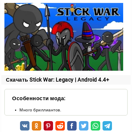
сборе ресурсов перед боем;
грамотной тактике в самом сражении.
Большой мир и разные племена
Игровой мир огромен, и населяют его разные
племена. У каждого свой характер и набор
технологий.
Это важно учитывать ещё на этапе планирования.
Под одного врага нужна одна тактика, под другого —
Скачать Stick War: Legacy | Android 4.4+
совсем иная. Так что готовьте армию заранее и
подстраивайтесь под соперника.
Особенности мода:
Низкие требования и частые обновления
Много бриллиантов.
Stick War: Legacy — один из самых популярных
проектов в своём жанре. И на это есть причины.