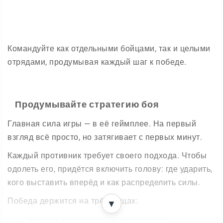
Командуйте как отдельными бойцами, так и целыми
отрядами, продумывая каждый шаг к победе.
Продумывайте стратегию боя
Главная сила игры — в её геймплее. На первый
взгляд всё просто, но затягивает с первых минут.
Каждый противник требует своего подхода. Чтобы
одолеть его, придётся включить голову: где ударить,
кого выставить вперёд и как распределить силы.
Победа держится на трёх вещах:
▼
прокачке снаряжения для своих юнитов;