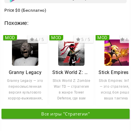
Price
$0
(Бесплатно)
Похожие:
MOD
MOD
MOD
4 / 5
5 / 5
4.5
Granny Legacy
Stick World Z: Zombie War TD
Granny Legacy — это
Stick World Z: Zombie
Stick Empires: Infi
переосмысленная
War TD — стратегия
— это стратегия, 
версия культового
в жанре Tower
исход боя реша
хоррор-выживания,
Defense, где вам
ваша тактика 
которая вдыхает
предстоит
умение мыслить 
новую жизнь
оборонять
Все игры "Стратегии"