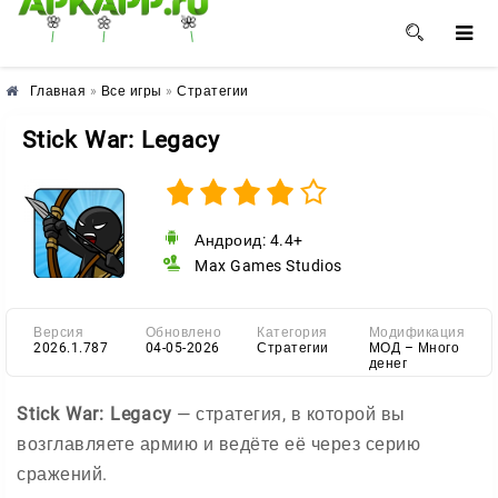
🌸
🌺
🌼
Главная
»
Все игры
»
Стратегии
Stick War: Legacy
Андроид: 4.4+
Max Games Studios
Версия
Обновлено
Категория
Модификация
2026.1.787
04-05-2026
Стратегии
МОД – Много
денег
Stick War: Legacy
— стратегия, в которой вы
возглавляете армию и ведёте её через серию
сражений.