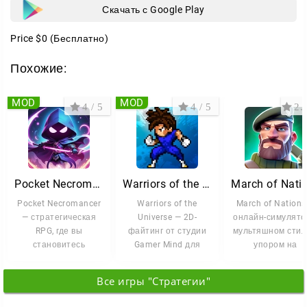
Скачать с Google Play
Price
$0
(Бесплатно)
Похожие:
MOD
MOD
4 / 5
4 / 5
2.7
Pocket Necromancer
Warriors of the Universe
Pocket Necromancer
Warriors of the
March of Nations
— стратегическая
Universe — 2D-
онлайн-симулято
RPG, где вы
файтинг от студии
мультяшном стил
становитесь
Gamer Mind для
упором на
могущественным
любителей аниме и
стратегию и
некромантом,
зрелищных боёв.
масштабные
Все игры "Стратегии"
поднимающим
сражения.