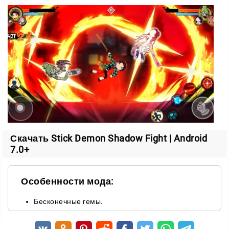
Боевая система
В основе сражений — связки ударов и спецприёмы,
которые открываются и прокачиваются по мере
прохождения. В вашем распоряжении разные
боевые стили и оружие, чтобы расправляться с
врагами.
Комбо-атаки
— выстраивайте серии ударов и
добивайте противников;
Специальные навыки
— усиливайте их,
Скачать Stick Demon Shadow Fight | Android
продвигаясь по сюжету;
7.0+
Арсенал оружия
— меняйте подход под каждого
врага.
Особенности мода:
Кастомизация бойца
Бесконечные гемы.
Своего мастера кунг-фу можно настроить под себя: