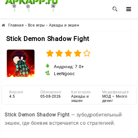
🌺
🌼
🌸
Главная
»
Все игры
»
Аркады и экшен
Stick Demon Shadow Fight
Андроид: 7.0+
LeeNgooc
Версия
Обновлено
Категория
Модификация
4.5
05-08-2026
Аркады и
МОД – Много
экшен
денег
Stick Demon Shadow Fight
— зубодробительный
экшен, где боевик встречается со стратегией.