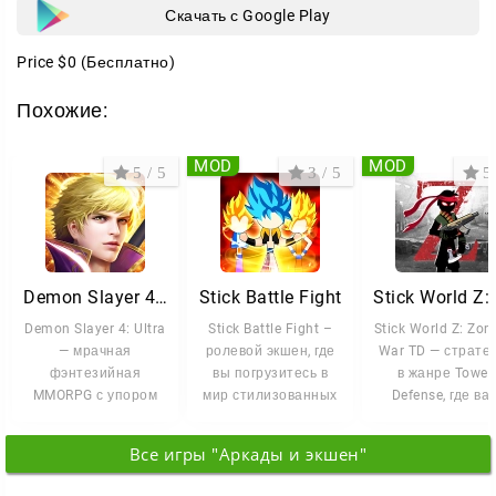
Скачать с Google Play
Price
$0
(Бесплатно)
Похожие:
MOD
MOD
5 / 5
3 / 5
5 
Demon Slayer 4: Ultra
Stick Battle Fight
Sti
Demon Slayer 4: Ultra
Stick Battle Fight –
Stick World Z: Zom
— мрачная
ролевой экшен, где
War TD — страте
фэнтезийная
вы погрузитесь в
в жанре Tower
MMORPG с упором
мир стилизованных
Defense, где ва
на тактику и
героев и эпичных
предстоит
развитие героя. <p
битв.
оборонять
Все игры "Аркады и экшен"