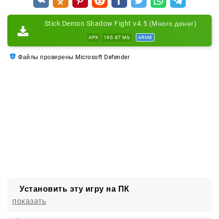
меняйте внешний вид героя;
экипируйте артефакты, влияющие на характеристики;
Stick Demon Shadow Fight v4.5 (Много денег)
ищите редкие предметы и секреты, исследуя мир и
APK
190.87 Mb
ARM8
выполняя дополнительные квесты.
Файлы проверены Microsoft Defender
Чем дальше вы продвигаетесь, тем сильнее
становится ваш воин — и тем эффектнее выглядят
его победы над тьмой.
Установить эту игру на ПК
показать