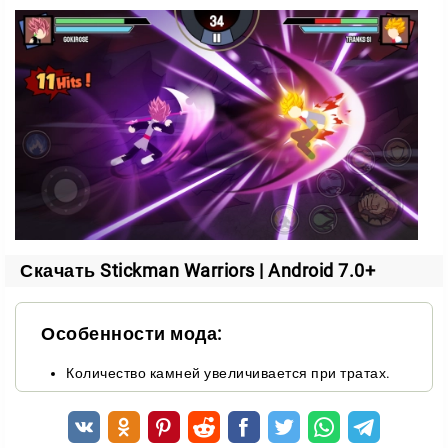
Сотни поединков на прочность
Вас ждёт более 250 уровней, и каждый — это новый
спарринг. Чем дальше вы продвигаетесь, тем
сложнее становятся противники.
За победы вы зарабатываете местную валюту, а
тратите её с пользой:
открываете новых чемпионов с усиленными
навыками;
Скачать Stickman Warriors | Android 7.0+
подбираете бойца под свой стиль игры;
экспериментируете с тактиками против разных
врагов.
Особенности мода:
Каждая победа здесь — не просто галочка, а
Количество камней увеличивается при тратах.
результат вашего упорства и точного расчёта.
Управление, которое не подведёт