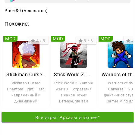
Price
$0
(Бесплатно)
Похожие:
MOD
MOD
MOD
4 / 5
5 / 5
4 
Stickman Cursed: Phantom Fight
Stick World Z: Zombie War TD
Stickman Cursed:
Stick World Z: Zombie
Warriors of the
Phantom Fight — это
War TD — стратегия
Universe — 2D-
напряженный и
в жанре Tower
файтинг от студ
динамичный
Defense, где вам
Gamer Mind дл
файтинг, в котором
предстоит
любителей аним
вам предстоит
оборонять
зрелищных боё
Все игры "Аркады и экшен"