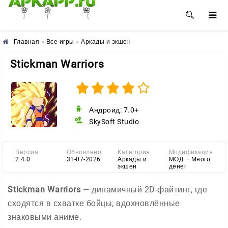
🌸
🌺
🌼
Главная
»
Все игры
»
Аркады и экшен
Stickman Warriors
Андроид: 7.0+
SkySoft Studio
Версия
Обновлено
Категория
Модификация
2.4.0
31-07-2026
Аркады и
МОД – Много
экшен
денег
Stickman Warriors
— динамичный 2D-файтинг, где
сходятся в схватке бойцы, вдохновлённые
знаковыми аниме.