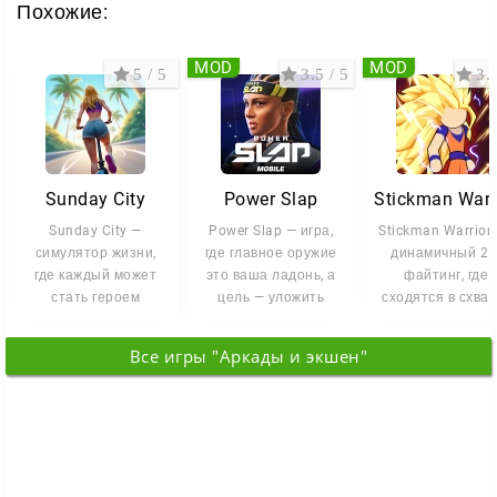
Похожие:
MOD
MOD
5 / 5
3.5 / 5
3.5
Sunday City
Power Slap
Sunday City —
Power Slap — игра,
Stickman Warrior
симулятор жизни,
где главное оружие
динамичный 2D
где каждый может
это ваша ладонь, а
файтинг, где
стать героем
цель — уложить
сходятся в схват
собственной
соперника одной
бойцы,
истории. Забудьте о
точной
вдохновлённы
Все игры "Аркады и экшен"
серых
знаковыми