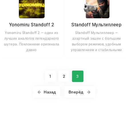
Yonomiru Standoff 2
Standoff Мультиплеер
Yonomiru Standoff 2 — один из
Standoff Мультиплеер —
лучших аналогов легендарного
азартный экшен с большим
шутера. Поклонники оригинала
выбором режимов, удобным
давно
управлением и стабильными
1
2
3
Назад
Вперёд