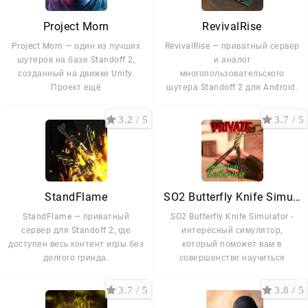
Project Morn
RevivalRise
Project Morn — один из лучших
RevivalRise — приватный сервер
шутеров на базе Standoff 2,
и аналог
созданный на движке Unity.
многопользовательского
Проект ещё
шутера Standoff 2 для Android.
Игра
3.2 / 5
3.7 / 5
StandFlame
SO2 Butterfly Knife Simulator
StandFlame — приватный
SO2 Butterfly Knife Simulator -
сервер для Standoff 2, где
интересный симулятор,
доступен весь контент игры без
который поможет вам в
долгого гринда.
совершенстве научиться
3.7 / 5
3.8 / 5