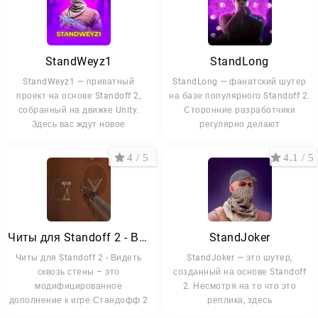
StandWeyz1
StandLong
StandWeyz1 — приватный
StandLong — фанатский шутер
проект на основе Standoff 2,
на базе популярного Standoff 2.
собранный на движке Unity.
Сторонние разработчики
Здесь вас ждут новое
регулярно делают
4 / 5
4.1 / 5
Читы для Standoff 2 - Видеть сквозь стены
StandJoker
Читы для Standoff 2 - Видеть
StandJoker — это шутер,
сквозь стены – это
созданный на основе Standoff
модифицированное
2. Несмотря на то что это
дополнение к игре Стандофф 2
реплика, здесь