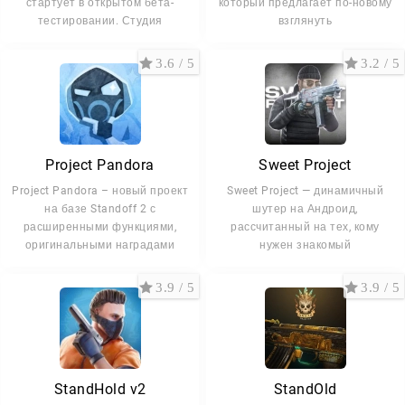
стартует в открытом бета-
который предлагает по-новому
тестировании. Студия
взглянуть
3.6 / 5
3.2 / 5
Project Pandora
Sweet Project
Project Pandora – новый проект
Sweet Project — динамичный
на базе Standoff 2 с
шутер на Андроид,
расширенными функциями,
рассчитанный на тех, кому
оригинальными наградами
нужен знакомый
3.9 / 5
3.9 / 5
StandHold v2
StandOld