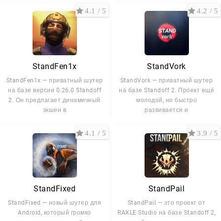
4.1 / 5
4.2 / 5
StandFen1x
StandVork
StandFen1x — приватный шутер
StandVork — приватный шутер
на базе версии 0.26.0 Standoff
на базе Standoff 2. Проект ещё
2. Он предлагает динамичный
молодой, но быстро
экшен в
развивается и
4.1 / 5
3.9 / 5
StandFixed
StandPail
StandFixed — новый шутер для
StandPail — это проект от
Android, который громко
RAXLE Studio на базе Standoff 2,