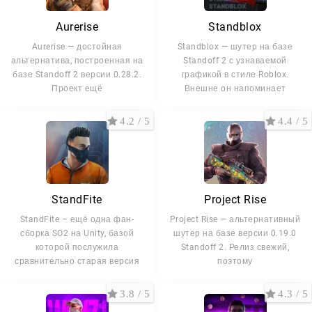
Aurerise
Standblox
Aurerise — достойная
Standblox — шутер на базе
альтернатива, построенная на
Standoff 2 с узнаваемой
базе Standoff 2 версии 0.28.2.
графикой в стиле Roblox.
Проект ещё
Внешне он напоминает
4.2 / 5
4.4 / 5
StandFite
Project Rise
StandFite – ещё одна фан-
Project Rise — альтернативный
сборка SO2 на Unity, базой
шутер на базе версии 0.19.0
которой послужила
Standoff 2. Релиз свежий,
сравнительно старая версия
поэтому
3.8 / 5
4.3 / 5