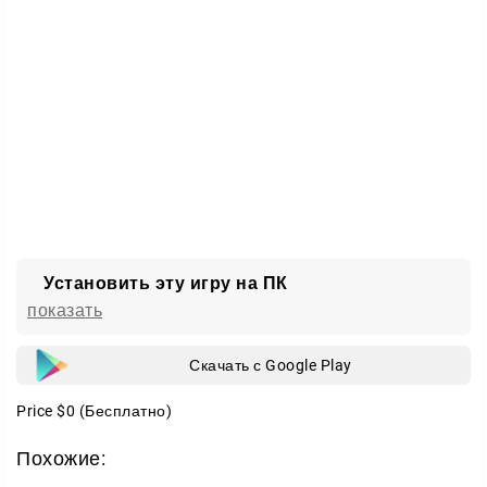
Набор скинов на M9
Много пасхалок на каждой локации
Новая вкладка магазина и обновлённый фон загрузки
меню
Новые скайбоксы
Запускайте StandVork, тестируйте свежие карты и
ножи, прокачивайте навыки на полигоне и
пробивайтесь к победам в любимых режимах.
Установить эту игру на ПК
показать
Скачать с Google Play
Price
$0
(Бесплатно)
Похожие: