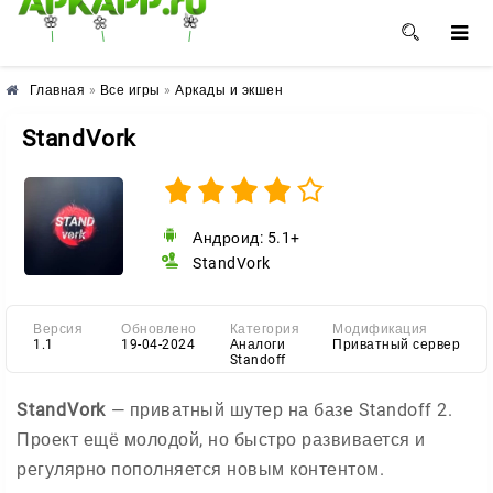
🌺
🌼
🌸
Главная
»
Все игры
»
Аркады и экшен
StandVork
Андроид: 5.1+
StandVork
Версия
Обновлено
Категория
Модификация
1.1
19-04-2024
Аналоги
Приватный сервер
Standoff
StandVork
— приватный шутер на базе Standoff 2.
Проект ещё молодой, но быстро развивается и
регулярно пополняется новым контентом.