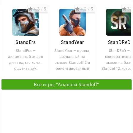
4.3 / 5
4.2 / 5
3.9
StandErs
StandYear
StanDReD
StandErs —
StandYear — проект,
StanDReD —
динамичный экшен
созданный на
кооперативны
для тех, кто хочет
основе Standoff 2 и
экшен на базе
ощутить дух
ориентированный
Standoff 2, кото
культового Standoff
на игроков, которым
предлагает
2 без привычных
хочется
альтернативны
Все игры "Аналоги Standoff"
взгляд на