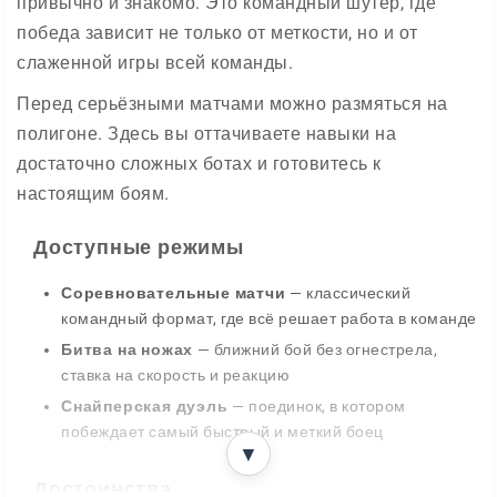
привычно и знакомо. Это командный шутер, где
победа зависит не только от меткости, но и от
слаженной игры всей команды.
Перед серьёзными матчами можно размяться на
полигоне. Здесь вы оттачиваете навыки на
достаточно сложных ботах и готовитесь к
настоящим боям.
Доступные режимы
Соревновательные матчи
— классический
командный формат, где всё решает работа в команде
Битва на ножах
— ближний бой без огнестрела,
ставка на скорость и реакцию
Снайперская дуэль
— поединок, в котором
побеждает самый быстрый и меткий боец
▼
Достоинства