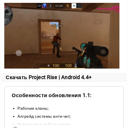
перезарядка, всё на месте.
Среди дополнительных мелочей — граффити.
Исписать ими можно любые стены прямо во время
боя на карте.
Главная идея проекта — скины, и здесь они
представлены в полном объёме. Если искали
сборку с правильным балансом, без читеров и с
сохранением прогресса, Project Rise точно стоит
вашего внимания.
Скачать Project Rise | Android 4.4+
Free Pass и Gold Pass
Одна из ключевых фишек — два боевых пропуска:
Особенности обновления 1.1:
Free Pass и Gold Pass. Выполняя задания, вы
получаете самые разные предметы для прокачки.
Рабочие кланы;
Апгрейд системы анти-чит;
Основные цели завязаны на привычной механике
Исправлена работа рынка;
шутера: