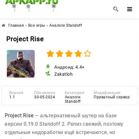
🌺
🌸
🌼
Главная
»
Все игры
»
Аналоги Standoff
Project Rise
Андроид: 4.4+
Zakatloh
Версия
Обновлено
Категория
Модификация
1.1
30-05-2024
Аналоги
Приватный сервер
Standoff
Project Rise
— альтернативный шутер на базе
версии 0.19.0 Standoff 2. Релиз свежий, поэтому
отдельные недоработки ещё встречаются, но