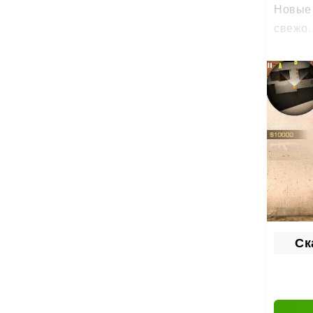
Новые 
свежо.
Кей
Кейсы 
Ск
На
Др
Все на
рынок.
Офл
Ск
Зарабо
для св