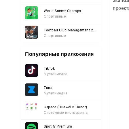
StandS
проект
World Soccer Champs
Спортивные
Football Club Management 2023
Спортивные
Популярные приложения
TikTok
Мультимедиа
Zona
Мультимедиа
Gspace (Huawei и Honor)
Системные инструменты
Spotify Premium