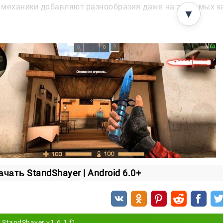
механики добавляют разнообразия даже на знакомых кар
▼
сы и кастомизация
— отдельная причина вернуться в игру. Внутри прячется
ины для оружия.
клейки.
угие элементы кастомизации.
ходки попадают в инвентарь. Там их можно рассмотреть
айн-рынок
ачать StandShayer | Android 6.0+
тать реальные деньги на рынке не выйдет — он работае
оего набора проще простого. А привычный интерфейс р
StandShayer v1.6.1 f1