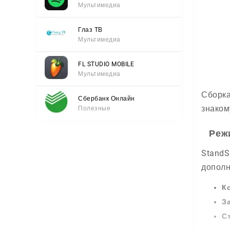
Мультимедиа
Глаз ТВ
Мультимедиа
FL STUDIO MOBILE
Мультимедиа
Сборка
Сбербанк Онлайн
знаком
Полезные
Реж
StandS
дополн
К
З
С