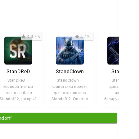
3.9 / 5
4 / 5
4.1 
StanDReD
StandClown
Stand52
StanDReD —
StandClown —
Stand52 —
кооперативный
фанатский проект
динамичный
экшен на базе
для поклонников
экшен,
Standoff 2, который
Standoff 2. Он взял
бизирующийся на
предлагает
лучшее из
версии 0.12.0
альтернативный
оригинала и
легендарного
ndoff"
взгляд на
добавил
шутера Standoff 2
Проект