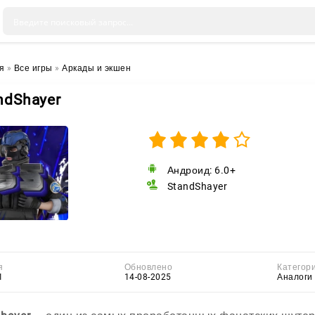
я
»
Все игры
»
Аркады и экшен
ndShayer
Андроид: 6.0+
StandShayer
я
Обновлено
Категор
1
14-08-2025
Аналоги 