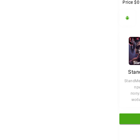
Price
$0
Stan
StandMe
пр
попу
моб
шутера
рабо
нас
м