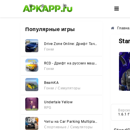
🌸
🌺
🌼
Популярные игры
Главна
Sta
Drive Zone Online: Дрифт Тачки
Гонки
RCD - Дрифт на русских машинах
Гонки
BeamKA
Гонки / Симуляторы
Undertale Yellow
RPG
Верси
1.6.1 f
Читы на Car Parking Multiplayer 2 (Все открыто, Мод-Меню)
Спортивные / Симуляторы