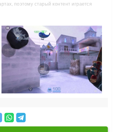
тах, поэтому старый контент играется
 всё, чем можно украсить своё снаряжение:
 или обменять через встроенный офлайн-
т в офлайне. Зато подобрать нужные вещи
анних версий делает навигацию ещё удобнее.