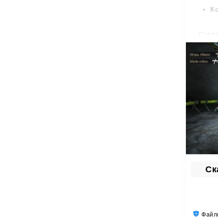
К
Сис
Разноо
игроко
В её о
ко
по
Звание
подним
Ск
Гра
При та
Особен
Файлы