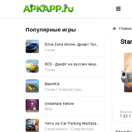
🌸
🌺
🌼
Популярные игры
Главна
Sta
Drive Zone Online: Дрифт Тачки
Гонки
RCD - Дрифт на русских машинах
Гонки
BeamKA
Гонки / Симуляторы
Undertale Yellow
RPG
Верси
1.22.1
Читы на Car Parking Multiplayer 2 (Все открыто, Мод-Меню)
Спортивные / Симуляторы