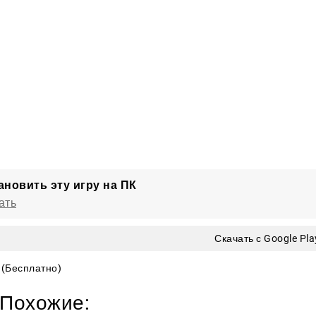
плеер подарит немало ярких перестрелок всем, кто лю
ановить эту игру на ПК
ать
Скачать с Google Pla
(Бесплатно)
Похожие: