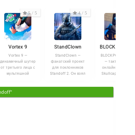
5 / 5
4 / 5
4 /
Vortex 9
StandClown
BLOCKPOST Mobile
Vortex 9 —
StandClown —
BLOCKPOST Mobile
динамичный шутер
фанатский проект
— тактический
от третьего лица с
для поклонников
онлайн-шутер от
мультяшной
Standoff 2. Он взял
Skullcap Studios в
графикой и
лучшее из
кубической
насыщенным
оригинала и
стилистике, где
ndoff"
геймплеем. Здесь
добавил