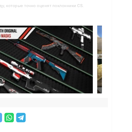
у, которые точно оценят поклонники CS.
думали оригинальную линейку званий для
Чем активнее вы играете, тем выше
остаётся чёткой даже в разгар боя.
заслуживает отдельной похвалы. Standoff