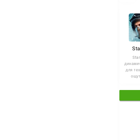
St
Sta
динами
для тех
ощут
культово
2 без 