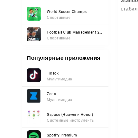
Stand
стабил
World Soccer Champs
Спортивные
Football Club Management 2023
Спортивные
Популярные приложения
TikTok
Мультимедиа
Zona
Мультимедиа
Gspace (Huawei и Honor)
Системные инструменты
Spotify Premium