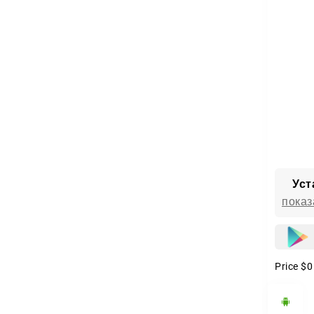
Мульти
Уст
показ
Price
$0