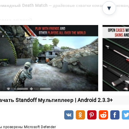
омандный Death Match
— драйвовые схватки команда на команд
▼
тема званий
бразие режимов — это далеко не всё. Разработчики про
в.
снове лежат:
личество уничтоженных противников;
лученный за бои опыт.
 влияет напрямую на ваше место в турнирной таблице. 
аетесь над остальными.
ачать Standoff Мультиплеер | Android 2.3.3+
фика и оптимизация
кой плавной работе графика приятно удивляет. Картинка 
но эффектно проработаны персонажи — их внешний вид 
 проверены Microsoft Defender