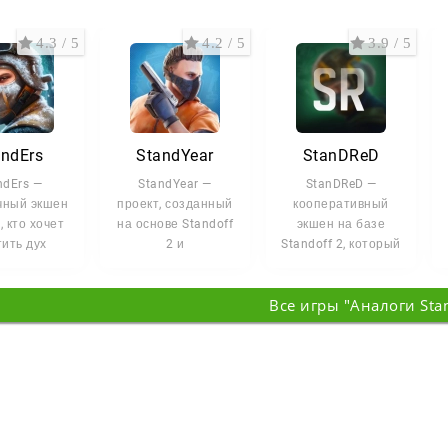
4.3 / 5
4.2 / 5
3.9 / 5
andErs
StandYear
StanDReD
ndErs —
StandYear —
StanDReD —
чный экшен
проект, созданный
кооперативный
, кто хочет
на основе Standoff
экшен на базе
ить дух
2 и
Standoff 2, который
го Standoff
ориентированный
предлагает
привычных
на игроков,
альтернативный
Все игры "Аналоги Sta
которым хочется
взгляд на