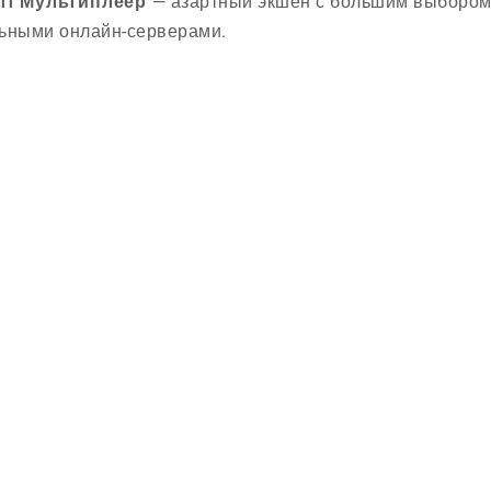
off Мультиплеер
— азартный экшен с большим выбором
ьными онлайн-серверами.