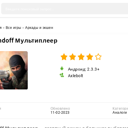
я
»
Все игры
»
Аркады и экшен
ndoff Мультиплеер
Андроид: 2.3.3+
Axlebolt
я
Обновлено
Категор
11-02-2023
Аналоги 