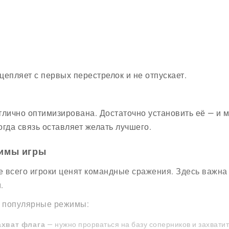
цепляет с первых перестрелок и не отпускает.
тлично оптимизирована. Достаточно установить её — и 
огда связь оставляет желать лучшего.
имы игры
 всего игроки ценят командные сражения. Здесь важна н
.
 популярные режимы:
ахват флага
— нужно прорваться на базу соперников и захватит