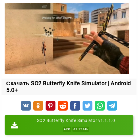
движений и скорость реакции.
Преимущества симулятора
Качественная 3D-графика, которая позволяет
наслаждаться реалистичными деталями ножа и
окружающей среды;
Легкое для освоения управление с возможностью
настройки;
Звуковые эффекты, которые добавят реалистичности
и смогут создать необходимую атмосферу. Звук
Скачать SO2 Butterfly Knife Simulator | Android
вращения и разворота ножа помогут почувствовать
5.0+
себя настоящим мастером.
Симулятор является хорошим вариантом, чтобы
увлекательно провести время и усовершенствовать
навыки в мастерстве работы с ножом-бабочкой.
SO2 Butterfly Knife Simulator v1.1.1.0
APK
41.22 Mb