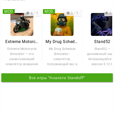
MOD
MOD
4 / 5
5 / 5
4.1
Extreme Motorcycle Simulator
My Drug Schedule Simulator
Stand52
Extreme Motorcycle
My Drug Schedule
Stand52 —
Simulator — это
Simulator -
динамичный экш
захватывающий
симулятор,
бизирующийся 
симулятор вождения
погружающий вас в
версии 0.12.0
мотоцикла, который
мир преступного
легендарного
открывает
подполья. В вашем
шутера Standoff 
Все игры "Аналоги Standoff"
Проект