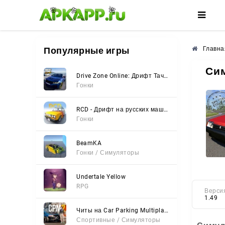
🌸
🌺
🌼
Популярные игры
Главна
Сим
Drive Zone Online: Дрифт Тачки
Гонки
RCD - Дрифт на русских машинах
Гонки
BeamKA
Гонки / Симуляторы
Undertale Yellow
RPG
Верси
1.49
Читы на Car Parking Multiplayer 2 (Все открыто, Мод-Меню)
Спортивные / Симуляторы