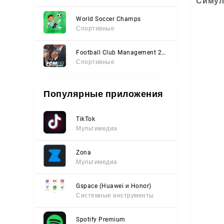
Симул
World Soccer Champs
Спортивные
Football Club Management 2023
Спортивные
Популярные приложения
TikTok
Мультимедиа
Zona
Мультимедиа
Gspace (Huawei и Honor)
Системные инструменты
Spotify Premium