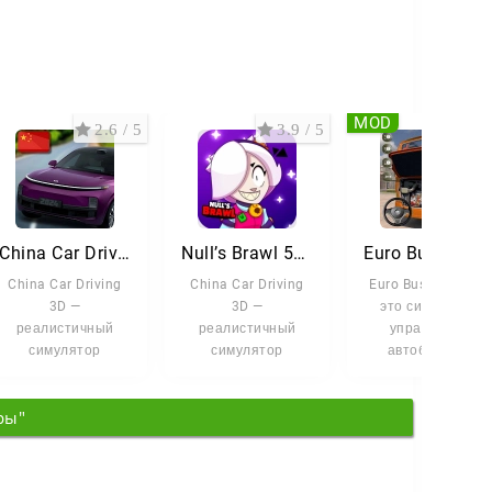
MOD
2.6 / 5
3.9 / 5
4 /
China Car Driving 3D
Null’s Brawl 59.197 с Базз Лайтером, Олли и Мипл
Euro Bus Driving 3D
China Car Driving
China Car Driving
Euro Bus Driving —
3D —
3D —
это симулятор
реалистичный
реалистичный
управления
симулятор
симулятор
автобусом, в
вождения
вождения
котором вы возит
китайских
китайских
пассажиров по
ры"
автомобилей.
автомобилей.
живописным
Сядьте за руль
Сядьте за руль
машин
машин