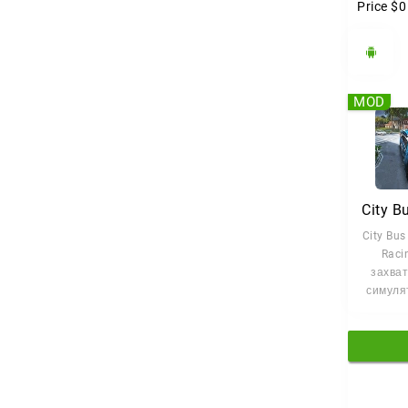
Price
$0
MOD
City Bus
Raci
захва
симуля
вождени
гд