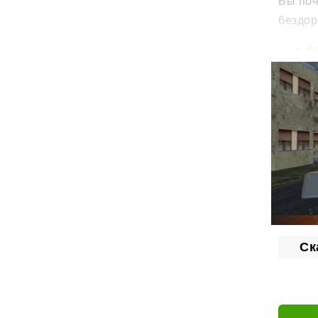
Вы поч
бездор
Ас
Гр
П
Сн
Тюн
Своего
полнос
Тю
Ги
Ск
Ад
Сво