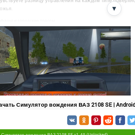
увствуете разницу управления на каждом типе поверхно
▼
ожья.
фальт и городские трассы
язь и грунтовка
есок
ег и зимнее бездорожье
инг и настройка под себя
 «железного коня» можно прокачать и переделать на св
тью под ваши привычки.
нинг внешнего вида и характеристик авто
бкие настройки управления
ачать Симулятор вождения ВАЗ 2108 SE | Android
аптация под собственный стиль вождения
бода и сюжетные заезды
Симулятор вождения ВАЗ 2108 SE v1.49 (Unlocked)