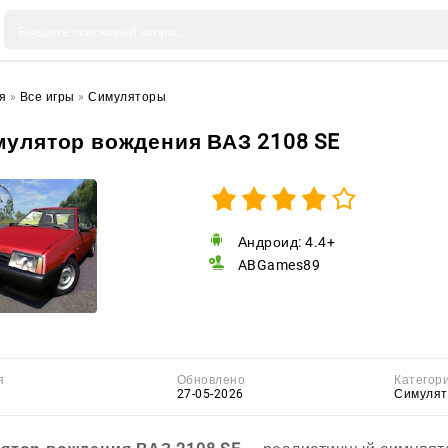
я
»
Все игры
»
Симуляторы
улятор вождения ВАЗ 2108 SE
Андроид: 4.4+
ABGames89
я
Обновлено
Категор
27-05-2026
Симуля