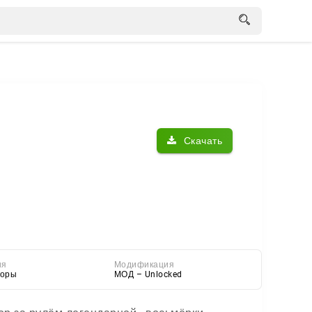
Скачать
ия
Модификация
торы
МОД – Unlocked