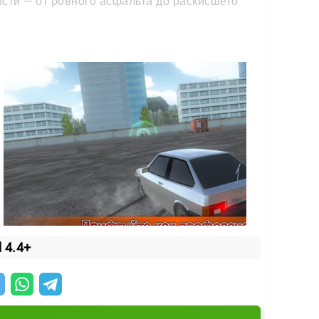
сти — от ровного асфальта до раскисшего
ой вкус. А управление подстраивается
 4.4+