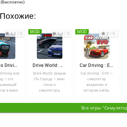
(Бесплатно)
Похожие:
MOD
MOD
3.5 / 5
3.3 / 5
3 / 5
City Bus Driving and Racing
Drive World: Шашки По Городу
Car Driving : EVO
 Driving and
Drive World: Шашки
Car Driving : EVO —
ng — это
По Городу — микс
симулятор
тывающий
гонок и
вождения, в
тор в мире
симулятора,
котором учёба,
я и гонок,
который бросает
парковка, гонки и
е вам
вас в хаос
свободное
Все игры "Симулято
городских дорог.
исследование