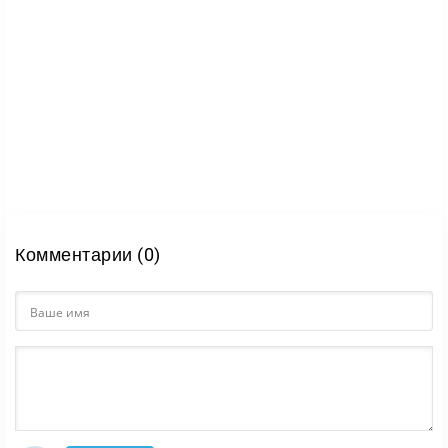
Визуальная часть поддерживает этот эффект:
модели машин выглядят аккуратно, а сама подача
усиливает ощущение скорости, стиля и уличной
езды. В итоге Oper Style Sim 2.0 подойдет и
новичкам, которые хотят освоить основы дрифта, и
тем, кто ищет симулятор с тюнингом, узнаваемыми
машинами и характерной городской атмосферой.
Комментарии (0)