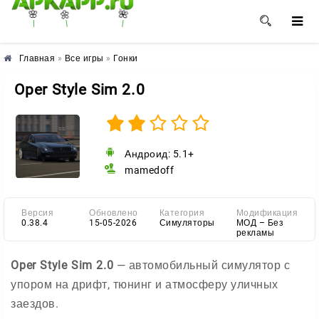
🌺
🌼
🌸
Главная
»
Все игры
»
Гонки
Oper Style Sim 2.0
Андроид: 5.1+
mamedoff
Версия
Обновлено
Категория
Модификация
0.38.4
15-05-2026
Симуляторы
МОД – Без
рекламы
Oper Style Sim 2.0
— автомобильный симулятор с
упором на дрифт, тюнинг и атмосферу уличных
заездов.