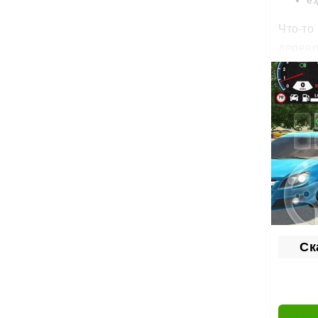
ез
Что-то
дерево
Тюн
Каждый
ап
ул
но
Старое
настоя
Ска
Реж
В игре