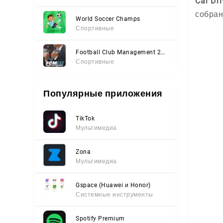
Car Dri
собран
World Soccer Champs
Спортивные
Football Club Management 2023
Спортивные
Популярные приложения
TikTok
Мультимедиа
Zona
Мультимедиа
Gspace (Huawei и Honor)
Системные инструменты
Spotify Premium