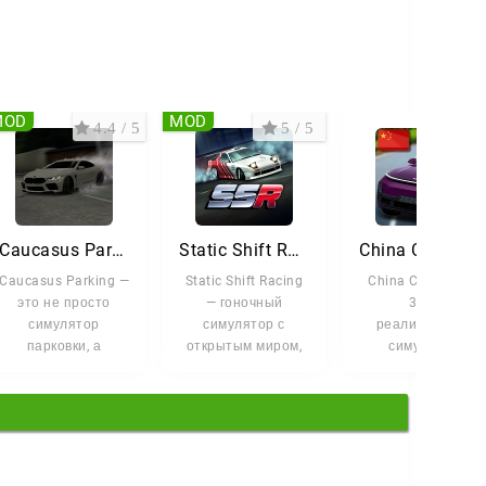
MOD
MOD
4.4 / 5
5 / 5
2.6 
Caucasus Parking - Парковка
Static Shift Racing
China Car Drivin
Caucasus Parking —
Static Shift Racing
China Car Driving
это не просто
— гоночный
3D —
симулятор
симулятор с
реалистичный
парковки, а
открытым миром,
симулятор
настоящее поле
где вы становитесь
вождения
битвы для тех, кто
королём городских
китайских
считает
автомобилей.
Сядьте за руль
машин