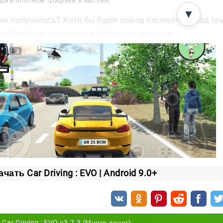
да в плотном трафике в час пик.
▼
 не получилось? Хотя бы будет повод посмеяться над те
м. Главное — научиться тормозить вовремя.
инг под себя
 автомобиль здесь отражает ваш стиль. Машину можно п
грейд двигателя для большей мощности;
учшение сцепления с дорогой;
вые ливреи и расширенный тюнинг кузова.
 авто легко превратить в машину, от которой соперники 
щему вашей.
чать Car Driving : EVO | Android 9.0+
имы на любой вкус
 несколько режимов, и каждый меняет темп по-своему.
Car Driving : EVO v3.7.3 (Много денег)