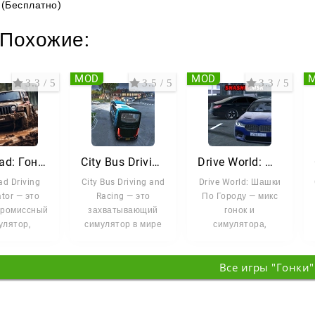
(Бесплатно)
Похожие:
MOD
MOD
3.3 / 5
3.5 / 5
3.3 / 5
Off Road: Гонки по бездорожью
City Bus Driving and Racing
Drive World: Шашки По Городу
ad Driving
City Bus Driving and
Drive World: Шашки
tor — это
Racing — это
По Городу — микс
промиссный
захватывающий
гонок и
улятор,
симулятор в мире
симулятора,
гающий вам
вождения и гонок,
который бросает
ть позади
где вам
вас в хаос
Все игры "Гонки"
городских дорог.