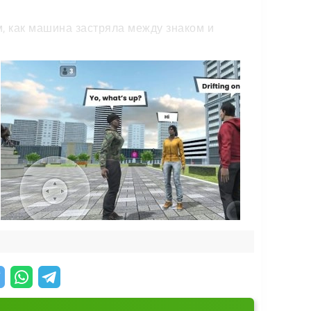
м, как машина застряла между знаком и
рокачать и под скорость, и под внешний вид:
отводят взгляд. Настройка делает её по-