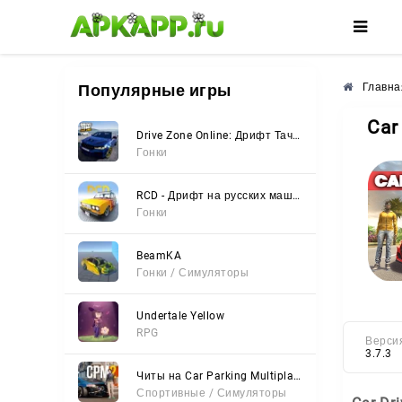
🌼
🌺
🌸
Популярные игры
Главна
Car
Drive Zone Online: Дрифт Тачки
Гонки
RCD - Дрифт на русских машинах
Гонки
BeamKA
Гонки / Симуляторы
Undertale Yellow
RPG
Верси
3.7.3
Читы на Car Parking Multiplayer 2 (Все открыто, Мод-Меню)
Спортивные / Симуляторы