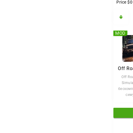
Price
$0
MOD
Off Ro
Simula
беском
сим
предла
остави