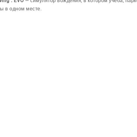
ving : EVO
— симулятор вождения, в котором учёба, парк
ы в одном месте.