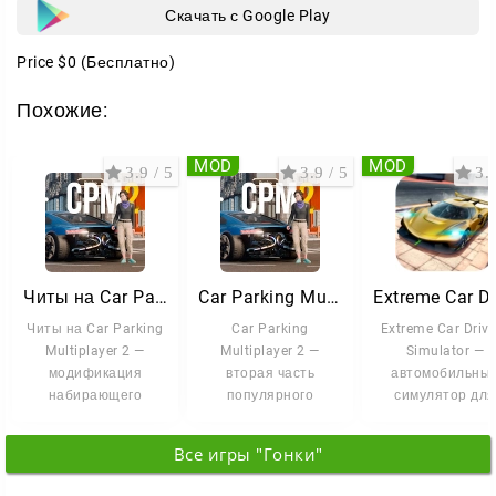
Скачать с Google Play
фирменный «опер-стиль» для любителей
детективного шика.
Price
$0
(Бесплатно)
Управление и обзор
Похожие:
Управлять можно так, как удобно именно вам:
MOD
MOD
3.9 / 5
3.9 / 5
3.9
рулём на экране;
наклонами устройства через акселерометр;
стрелками.
Плюс два режима камеры — переключайтесь между
Читы на Car Parking Multiplayer 2 (Все открыто, Мод-Меню)
Car Parking Multiplayer 2
видами, чтобы точнее чувствовать габариты
Читы на Car Parking
Car Parking
Extreme Car Drivi
Multiplayer 2 —
Multiplayer 2 —
Simulator —
машины.
модификация
вторая часть
автомобильны
набирающего
популярного
симулятор для
Атмосфера южных дорог
популярность
симулятора
Android, в котор
симулятора, где вы
парковки. Здесь вы
упор сделан н
Карта вдохновлена реальными местами:
Все игры "Гонки"
проверите свои
Дагестаном, Чечнёй, Арменией и Грузией. В