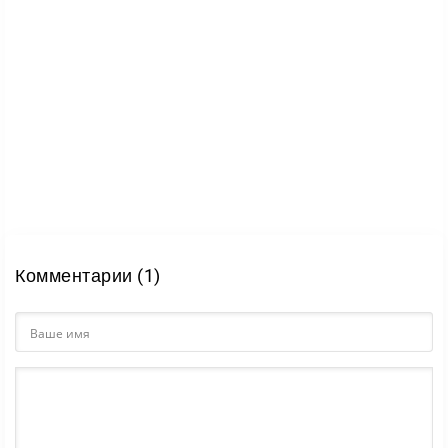
пейзажах легко узнать улицы Краснодара,
Махачкалы, Дербента, Грозного и Сочи.
Каждый заезд ощущается как поездка по
настоящему южному городу. Садитесь за руль,
прокачивайте навыки и докажите друзьям, что
парковка — это ваше.
Комментарии (1)