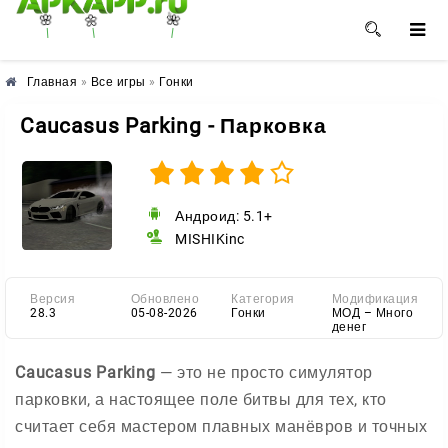
🌺
🌸
🌼
Главная
»
Все игры
»
Гонки
Caucasus Parking - Парковка
Андроид: 5.1+
MISHIKinc
Версия
Обновлено
Категория
Модификация
28.3
05-08-2026
Гонки
МОД – Много
денег
Caucasus Parking
— это не просто симулятор
парковки, а настоящее поле битвы для тех, кто
считает себя мастером плавных манёвров и точных