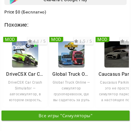
Price
$0
(Бесплатно)
Похожие:
MOD
MOD
MOD
4.1 / 5
1.5 / 5
4.4
DriveCSX Car Crash Simulator
Global Truck Online
DriveCSX Car Crash
Global Truck Online —
Caucasus Parkin
Simulator —
симулятор
это не просто
автосимулятор, в
грузоперевозок, где
симулятор парков
котором скорость,
вы садитесь за руль
а настоящее по
управление и
мощного грузовика и
битвы для тех, к
разрушения
считает
Все игры "Симуляторы"