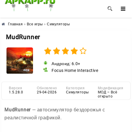
🌺
🌼
🌸
Главная
»
Все игры
»
Симуляторы
MudRunner
Андроид: 6.0+
Focus Home Interactive
Версия
Обновлено
Категория
Модификация
1.5.28.0
29-04-2026
Симуляторы
МОД – Всё
открыто
MudRunner
— автосимулятор бездорожья с
реалистичной графикой.