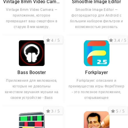
Vintage 8mm Video Camera
Smoothie Image Editor
Vintage 8mm Video Camera —
Smoothie Image Editor —
приложение, которое
фоторедактор для Android с
превращает ваш смартфон в
большим набором фильтров и
старую 8-мм камеру.
возможностью рисовать
4 / 5
3.4 / 5
Bass Booster
Forkplayer
Приложения для меломанов,
Forkplayer: описание и
которые не довольны
преимущества игры ФоркПлеер
качеством звучания музыки на
- это полезное приложение,
своем устройстве - Bass
открывающее
3 / 5
5 / 5