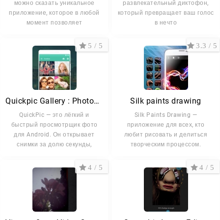
можно сказать уникальное
развлекательный диктофон,
приложение, которое в любой
который превращает ваш голос
момент позволяет
в нечто
5 / 5
3.3 / 5
Quickpic Gallery : Photos and
Silk paints drawing
QuickPic — это лёгкий и
Silk Paints Drawing —
быстрый просмотрщик фото
приложение для всех, кто
для Android. Он открывает
любит рисовать и делиться
снимки за долю секунды,
творческим процессом.
4 / 5
4 / 5