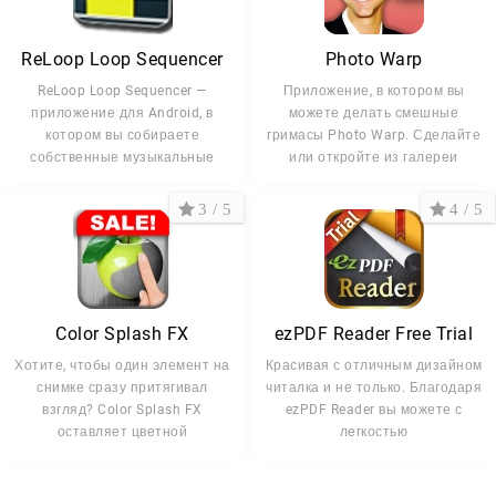
ReLoop Loop Sequencer
Photo Warp
ReLoop Loop Sequencer —
Приложение, в котором вы
приложение для Android, в
можете делать смешные
котором вы собираете
гримасы Photo Warp. Сделайте
собственные музыкальные
или откройте из галереи
3 / 5
4 / 5
Color Splash FX
ezPDF Reader Free Trial
Хотите, чтобы один элемент на
Красивая с отличным дизайном
снимке сразу притягивал
читалка и не только. Благодаря
взгляд? Color Splash FX
ezPDF Reader вы можете с
оставляет цветной
легкостью