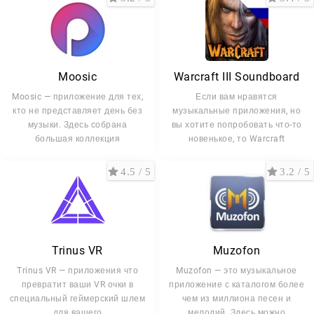
Moosic
Warcraft III Soundboard
Moosic — приложение для тех,
Если вам нравятся
кто не представляет день без
музыкальные приложения, но
музыки. Здесь собрана
вы хотите попробовать что-то
большая коллекция
новенькое, то Warcraft
4.5 / 5
3.2 / 5
Trinus VR
Muzofon
Trinus VR — приложения что
Muzofon — это музыкальное
превратит ваши VR очки в
приложение с каталогом более
специальный геймерский шлем
чем из миллиона песен и
для вашего
мелодий. Здесь можно