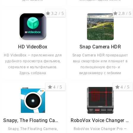
3.2 / 5
2.8 / 5
HD VideoBox
Snap Camera HDR
HD VideoBox — приложение для
Snap Camera HDR превращает
удобного просмотра фильмов,
ваш смартфон или планшет в
сериалов и мультфильмов.
полноценную фото- и
Здесь собрана
видеокамеру с гибкими
4 / 5
4 / 5
Snapy, The Floating Camera
RoboVox Voice Changer Pro
Snapy, The Floating Camera,
RoboVox Voice Changer Pro —