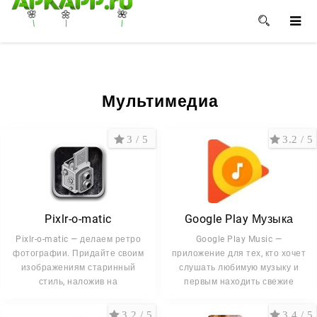
🌸
🌼
🌺
Мультимедиа
3 / 5
3.2 / 5
Pixlr-o-matic
Google Play Музыка
Pixlr-o-matic — делаем ретро
Google Play Music —
фотографии. Придайте своим
приложение для тех, кто хочет
изображениям старинный
слушать любимую музыку и
стиль, наложив на
первым находить свежие
3.2 / 5
3.4 / 5