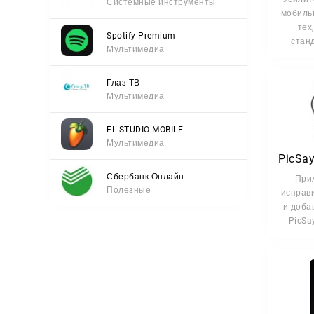
Системные инструменты
мобиль
тех
Spotify Premium
стан
Мультимедиа
Глаз ТВ
Мультимедиа
FL STUDIO MOBILE
Мультимедиа
Сбербанк Онлайн
При
Полезные
исправ
и доба
PicSay