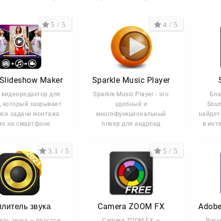
музыку,
Он
кач
5 / 5
4 / 5
 Slideshow Maker
Sparkle Music Player
 видеоредактор для
Sparkle Music Player - это
Бла
, который закрывает
удобный и
Sou
все задачи монтажа
многофункциональный
найдет
мо на смартфоне.
плеер для андроид
в инт
платформы, над которой
3.1 / 5
5 / 5
илитель звука
Camera ZOOM FX
ель звука — простое
Camera ZOOM FX —
Рису