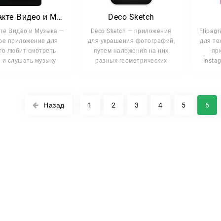
Вконтакте Видео и Музыка
Deco Sketch
те Видео и Музыка —
Deco Sketch — приложения
Flipag
ое приложение для
для украшения фотографий,
для те
кто любит смотреть
путем наложения на них
яр
 и слушать музыку
разных геометрических
Insta
Назад
1
2
3
4
5
6