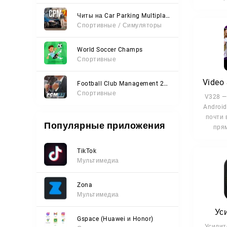
Читы на Car Parking Multiplayer 2 (Все открыто, Мод-Меню)
Спортивные / Симуляторы
World Soccer Champs
Спортивные
Video
Football Club Management 2023
Спортивные
V328 —
Android
почти 
Популярные приложения
пря
TikTok
Мультимедиа
Zona
Мультимедиа
Ус
Gspace (Huawei и Honor)
Усилит