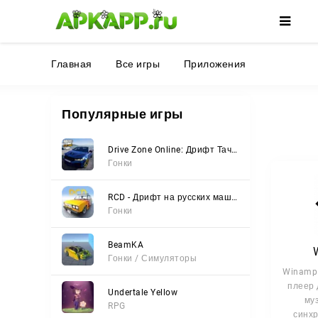
🌼
🌺
🌸
Главная
Все игры
Приложения
Популярные игры
Drive Zone Online: Дрифт Тачки
Гонки
RCD - Дрифт на русских машинах
Гонки
BeamKA
Гонки / Симуляторы
Winamp 
плеер 
Undertale Yellow
му
RPG
синх