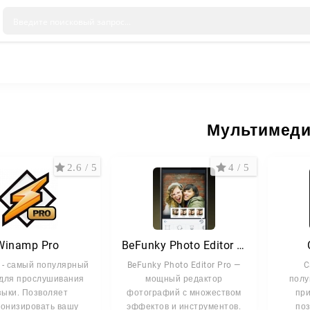
Мультимед
2.6 / 5
4 / 5
Winamp Pro
BeFunky Photo Editor Pro
- самый популярный
BeFunky Photo Editor Pro —
C
для прослушивания
мощный редактор
полу
зыки. Позволяет
фотографий с множеством
при
ронизировать вашу
эффектов и инструментов.
поз