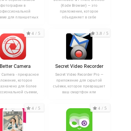
фотографии в
(Kode Browser) — это
офессиональной
приложение, которое
амме для планшетных
объединяет в себе
пьютеров - Adobe®
4 / 5
3.8 / 5
Better Camera
Secret Video Recorder
r Camera - прекрасное
Secret Video Recorder Pro —
ложение, которое
приложение для скрытой
азначено для более
съёмки, которое превращает
ссиональной съемки,
ваш смартфон или
4 / 5
4 / 5