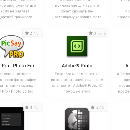
ное приложение для
приложение для тех, кто
, кому не хватает
хочет снимать по-
пр
дартной громкости
настоящему хорошие фото
прогр
на смартфоне.
ком
2 / 5
3.5 / 5
PicSay Pro - Photo Editor
Adobe® Proto
A 
ложение, которое
Разрабатываем простые
A Bette
ит ваши фотографии
интернет страницы на своем
при
вит к ним изюминку -
планшете - Adobe® Proto. С
предн
 Pro - Photo Editor.
помощью этого
профе
3 / 5
5 / 5