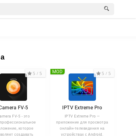
иа
MOD
5 / 5
5 / 5
Camera FV-5
IPTV Extreme Pro
amera FV-5 - это
IPTV Extreme Pro —
профессиональное
приложение для просмотра
ложение, которое
онлайн-телевидения на
воляет создавать
устройствах с Android.