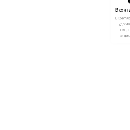
ВКонтак
удобн
тех, 
видео