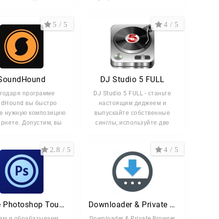
ественные снимки,
Загружаете
5 / 5
4 / 5
SoundHound
DJ Studio 5 FULL
годаря программе
DJ Studio 5 FULL - станьте
ndHound вы быстро
настоящим диджеем и
е нужную композицию
выпускайте собственные
ернете. Допустим, вы
синглы, используйте две
2.8 / 5
4 / 5
Adobe Photoshop Touch
Downloader & Private Browser
ем и обрабатываем
Downloader & Private Browser