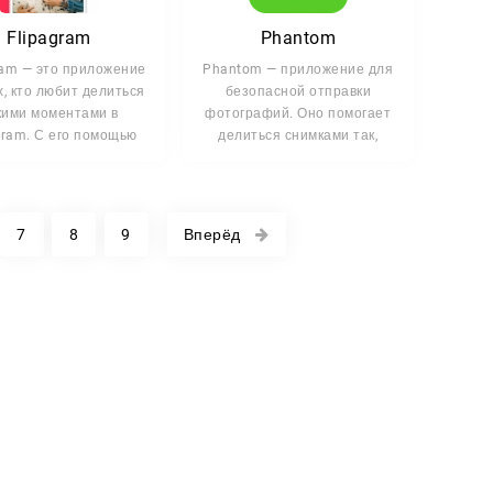
Flipagram
Phantom
ram — это приложение
Phantom — приложение для
х, кто любит делиться
безопасной отправки
кими моментами в
фотографий. Оно помогает
gram. С его помощью
делиться снимками так,
чтобы
7
8
9
Вперёд