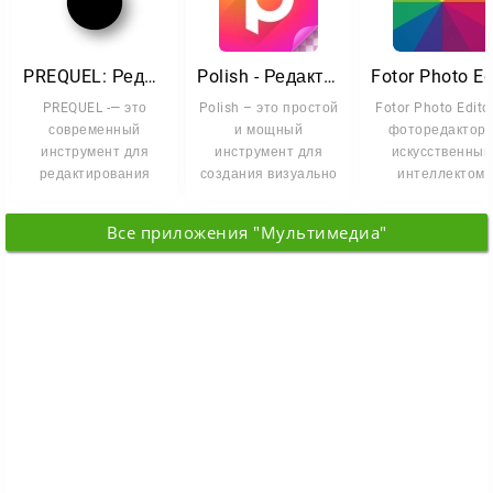
PREQUEL: Редактор фото
Polish - Редактор с ИИ
PREQUEL -— это
Polish – это простой
Fotor Photo Edito
современный
и мощный
фоторедактор 
инструмент для
инструмент для
искусственны
редактирования
создания визуально
интеллектом,
фотографий и
эффектных
который
видео, который
фотографий.
превращает
Все приложения "Мультимедиа"
преобразует
Приложение
обычные снимки