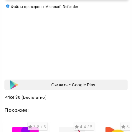
Файлы проверены Microsoft Defender
Скачать с Google Play
Price
$0
(Бесплатно)
Похожие:
3.8 / 5
4.4 / 5
3.2