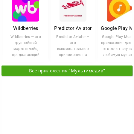
Wildberries
Predictor Aviator
Wildberries — это
Predictor Aviator –
Google Play Musi
крупнейший
это
приложение для т
маркетплейс,
вспомогательное
кто хочет слуша
предлагающий
приложение на
любимую музыку
широкий
Андроид, для тех
первым находи
ассортимент
игроков, которые
свежие
Все приложения "Мультимедиа"
товаров. С его
желают
помощью