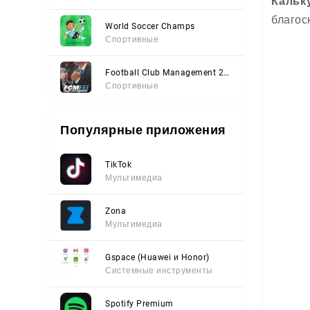
Кальк
благос
World Soccer Champs
Спортивные
Football Club Management 2023
Спортивные
Популярные приложения
TikTok
Мультимедиа
Zona
Мультимедиа
Gspace (Huawei и Honor)
Системные инструменты
Spotify Premium