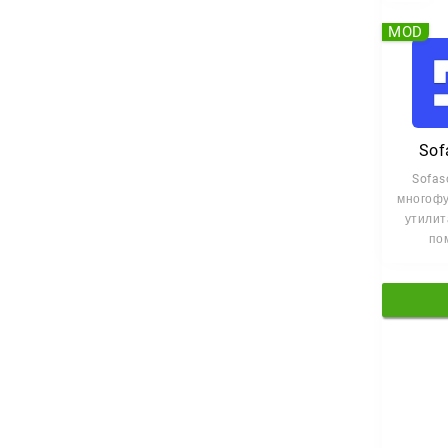
MOD
Sof
Sofas
многоф
утилит
по
отсл
спо
соб