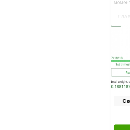
момент
Гла
П
Вс
Ра
Со
Ск