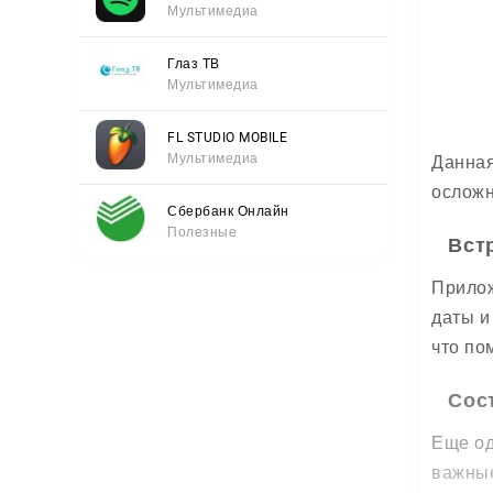
Мультимедиа
Глаз ТВ
Мультимедиа
FL STUDIO MOBILE
Мультимедиа
Данная
осложн
Сбербанк Онлайн
Полезные
Вст
Прилож
даты и
что по
Сос
Еще од
важные