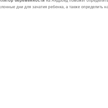
улятор беременности
на Андроид поможет определить 
клонные дни для зачатия ребенка, а также определить н