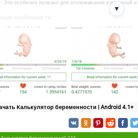
. Это особенно полезно для отслеживания изменений и
▼
вные особенности:
онятный интерфейс.
троенный календарь.
счет подходящего срока.
ставление заметок.
ачать Калькулятор беременности | Android 4.1+
Калькулятор беременности v1.112