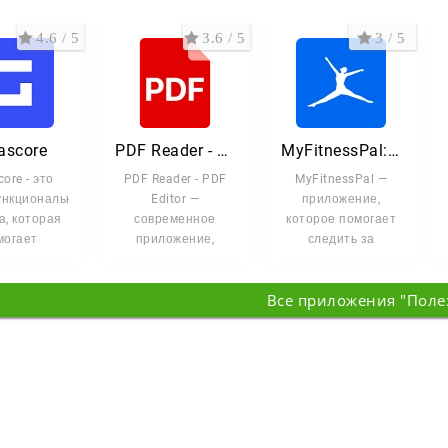
4.6 / 5
3.6 / 5
3 / 5
ascore
PDF Reader - Читатель PDF
MyFitnessPal: Счетчик калорий
core - это
PDF Reader - PDF
MyFitnessPal —
ункциональная
Editor —
приложение,
а, которая
современное
которое помогает
могает
приложение,
следить за
еживать
которое сочетает в
питанием,
ртивные
себе мощные
тренировками и
Все приложения "Поле
ытия в
функции чтения,
прогрессом к
вашим