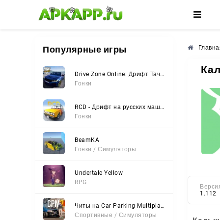
🌸
🌺
🌼
Популярные игры
Главна
Кал
Drive Zone Online: Дрифт Тачки
Гонки
RCD - Дрифт на русских машинах
Гонки
BeamKA
Гонки / Симуляторы
Undertale Yellow
RPG
Верси
1.112
Читы на Car Parking Multiplayer 2 (Все открыто, Мод-Меню)
Спортивные / Симуляторы