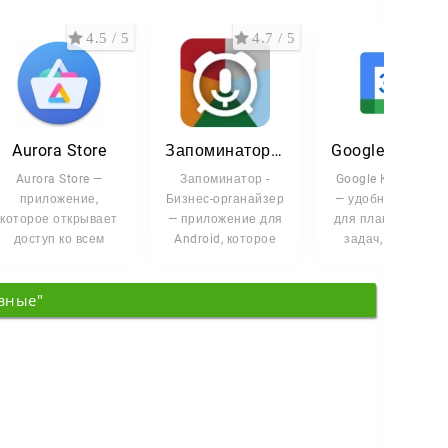
4.5 / 5
4.7 / 5
4 /
Aurora Store
Запоминатор - Бизнес-органайзер
Google Календарь
Aurora Store —
Запоминатор -
Google Календарь
приложение,
Бизнес-органайзер
— удобный сервис
которое открывает
— приложение для
для планировани
доступ ко всем
Android, которое
задач, встреч и
функциям Google
помогает держать
личных дел в
Play без аккаунта
под контролем
одном месте. Он
зные"