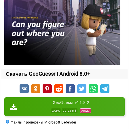
впечатляющую базу данных мест. Это означает, что
вы никогда не знаете, куда приведет вас ваше
следующее приключение. Симулятор подарит
уникальный опыт и поможет расширить свои знания
о мире.
Скачать GeoGuessr | Android 8.0+
GeoGuessr v11.8.2
XAPK
90.23 Mb
ARM7
Файлы проверены Microsoft Defender