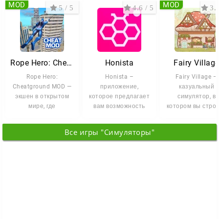
MOD
MOD
5 / 5
4.6 / 5
3.7
Rope Hero: Cheatground MOD
Honista
Fairy Villag
Rope Hero:
Honista –
Fairy Village —
Cheatground MOD —
приложение,
казуальный
экшен в открытом
которое предлагает
симулятор, в
мире, где
вам возможность
котором вы стро
супергеройские
скачивать фото,
уютную деревн
способности
видео и историй
посреди волшебн
Все игры "Симуляторы"
сочетаются с
прямо из
леса и