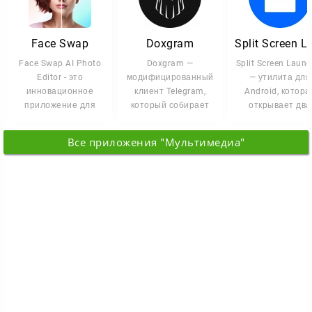
Face Swap
Doxgram
Face Swap AI Photo
Doxgram —
Split Screen Launc
Editor - это
модифицированный
— утилита для
инновационное
клиент Telegram,
Android, котора
приложение для
который собирает
открывает два
обмена лицами,
приватность, обход
приложения
которое позволяет
блокировок и
одновременно 
Все приложения "Мультимедиа"
вам
режиме