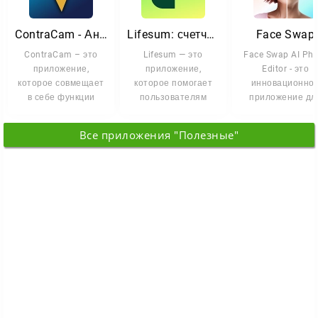
ContraCam - Антирадар
Lifesum: счетчик калорий
Face Swap
ContraCam – это
Lifesum — это
Face Swap AI Pho
приложение,
приложение,
Editor - это
которое совмещает
которое помогает
инновационно
в себе функции
пользователям
приложение дл
радар-детектора,
вырабатывать
обмена лицами
спидометра и
полезные привычки
которое позволя
Все приложения "Полезные"
и следить
вам