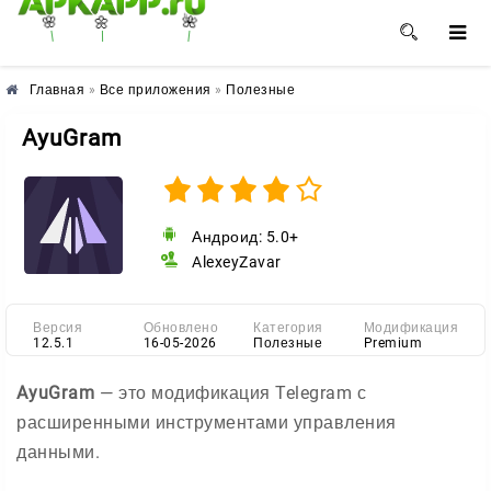
🌸
🌼
🌺
Главная
»
Все приложения
»
Полезные
AyuGram
Андроид: 5.0+
AlexeyZavar
Версия
Обновлено
Категория
Модификация
12.5.1
16-05-2026
Полезные
Premium
AyuGram
— это модификация Telegram с
расширенными инструментами управления
данными.