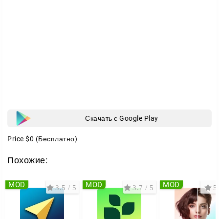
Скачать с Google Play
Price
$0
(Бесплатно)
Похожие:
MOD
MOD
MOD
3.5 / 5
3.7 / 5
5 