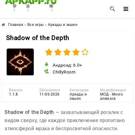
🌸
🌼
🌺
Главная
»
Все игры
»
Аркады и экшен
Shadow of the Depth
Андроид: 6.0+
ChillyRoom
Версия
Обновлено
Категория
Модификация
1.1.8
11-05-2026
Аркады и
МОД - Много
экшен
алмазов
Shadow of the Depth
— захватывающий рогалик с
видом сверху, где каждое приключение пропитано
атмосферой мрака и беспросветной опасности.