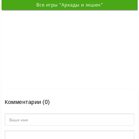
выживания, где вам
становится
Каз,
Все игры "Аркады и экшен"
предстоит
Комментарии (0)