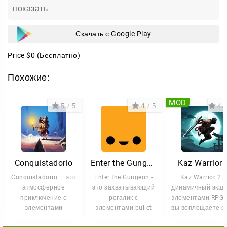
показать
Скачать с Google Play
Price
$0
(Бесплатно)
Похожие:
MOD
5 / 5
4 / 5
4.3
Conquistadorio
Enter the Gungeon
Kaz Warrior 
Conquistadorio — это
Enter the Gungeon -
Kaz Warrior 2 
атмосферное
это захватывающий
динамичный экше
приключение с
рогалик с
элементами RPG, 
элементами
элементами bullet
вы воплощаете р
стратегии и
hell, где оружие
бесстрашного во